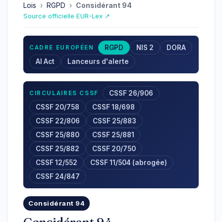
Lois
›
RGPD
›
Considérant 94
Source officielle EUR-Lex ↗
RGPD
NIS 2
DORA
CADRE EUROPÉEN
AI Act
Lanceurs d'alerte
CSSF 26/906
CIRCULAIRES CSSF
CSSF 20/758
CSSF 18/698
CSSF 22/806
CSSF 25/883
CSSF 25/880
CSSF 25/881
CSSF 25/882
CSSF 20/750
CSSF 12/552
CSSF 11/504 (abrogée)
CSSF 24/847
Considérant 94