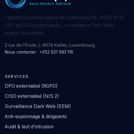
Cabinet luxembourgeois de cybersécurité, RGPD et IA.
DPO et CISO externalisés, surveillance Dark Web,
audits, formations.
2 rue de l'École, L-8376 Kahler, Luxembourg
Nous contacter
·
+352 621 583 116
SERVICES
DPO externalisé (RGPD)
CISO externalisé (NIS 2)
Surveillance Dark Web (EEM)
Anti-espionnage & dirigeants
Audit & test d'intrusion