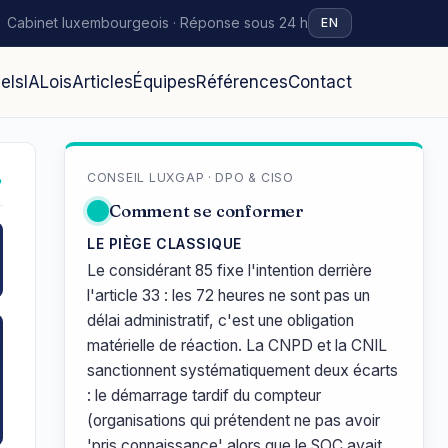
Cabinet luxembourgeois · Réponse sous 24 h
EN
iels
IA
Lois
Articles
Équipes
Références
Contact
CONSEIL LUXGAP · DPO & CISO
↗
Comment se conformer
LE PIÈGE CLASSIQUE
Le considérant 85 fixe l'intention derrière
l'article 33 : les 72 heures ne sont pas un
délai administratif, c'est une obligation
matérielle de réaction. La CNPD et la CNIL
sanctionnent systématiquement deux écarts
: le démarrage tardif du compteur
(organisations qui prétendent ne pas avoir
'pris connaissance' alors que le SOC avait