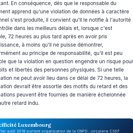
tant. En conséquence, dès que le responsable du
ement apprend qu'une violation de données à caractère
nel s'est produite, il convient qu'il le notifie à l'autorité
trôle dans les meilleurs délais et, lorsque c'est
le, 72 heures au plus tard après en avoir pris
issance, à moins qu'il ne puisse démontrer,
mément au principe de responsabilité, qu'il est peu
le que la violation en question engendre un risque pou
oits et libertés des personnes physiques. Si une telle
cation ne peut avoir lieu dans ce délai de 72 heures, la
cation devrait être assortie des motifs du retard et des
mations peuvent être fournies de manière échelonnée
utre retard indu.
cificité Luxembourg
u 1er août 2018 portant organisation de la CNPD ; circulaire CSSF