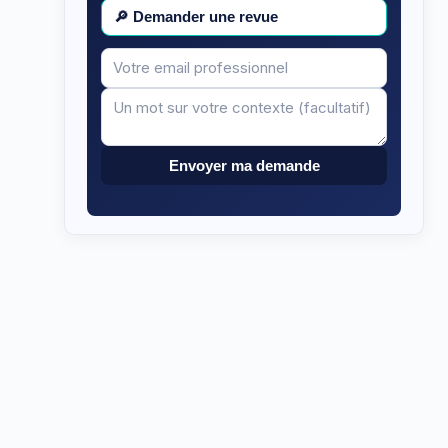
🔎
Demander une revue
Votre
Message
email
Envoyer ma demande