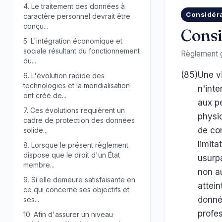
4.
Le traitement des données à
Considér
caractère personnel devrait être
conçu...
Consi
5.
L'intégration économique et
sociale résultant du fonctionnement
Règlement g
du...
(85)
Une vi
6.
L'évolution rapide des
technologies et la mondialisation
n'int
ont créé de...
aux p
7.
Ces évolutions requièrent un
physiq
cadre de protection des données
de con
solide...
limita
8.
Lorsque le présent règlement
dispose que le droit d'un État
usurpa
membre...
non a
9.
Si elle demeure satisfaisante en
attein
ce qui concerne ses objectifs et
donné
ses...
profe
10.
Afin d'assurer un niveau