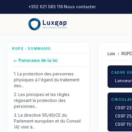
+352 621 583 116
·
Nous contacter
RGPD · SOMMAIRE
Lois
›
RGP
← Panorama de la loi
CADRE E
1.
La protection des personnes
physiques à l'égard du traitement
Lanceur
des...
2.
Les principes et les règles
CIRCULAI
régissant la protection des
personnes...
CSSF 22
3.
La directive 95/46/CE du
CSSF 25
Parlement européen et du Conseil
CSSF 11
(4) vise à...