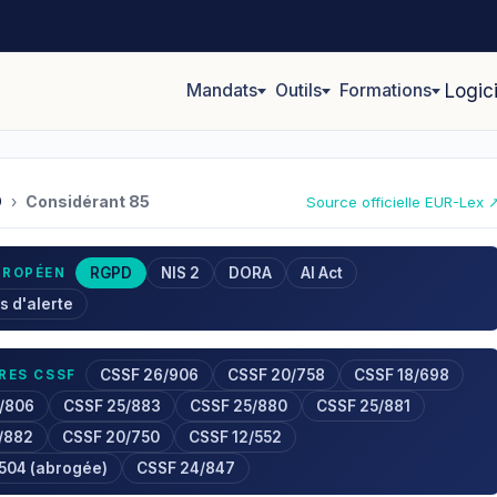
Mandats
Outils
Formations
Logic
D
›
Considérant 85
Source officielle EUR-Lex 
RGPD
NIS 2
DORA
AI Act
UROPÉEN
s d'alerte
CSSF 26/906
CSSF 20/758
CSSF 18/698
RES CSSF
/806
CSSF 25/883
CSSF 25/880
CSSF 25/881
/882
CSSF 20/750
CSSF 12/552
/504 (abrogée)
CSSF 24/847