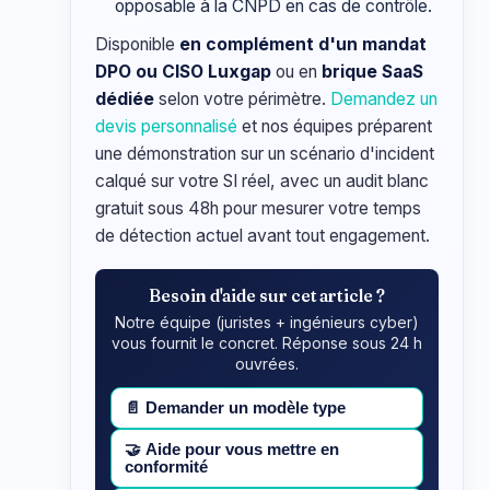
opposable à la CNPD en cas de contrôle.
Disponible
en complément d'un mandat
DPO ou CISO Luxgap
ou en
brique SaaS
dédiée
selon votre périmètre.
Demandez un
devis personnalisé
et nos équipes préparent
une démonstration sur un scénario d'incident
calqué sur votre SI réel, avec un audit blanc
gratuit sous 48h pour mesurer votre temps
de détection actuel avant tout engagement.
Besoin d'aide sur cet article ?
Notre équipe (juristes + ingénieurs cyber)
vous fournit le concret. Réponse sous 24 h
ouvrées.
📄
Demander un modèle type
🤝
Aide pour vous mettre en
conformité