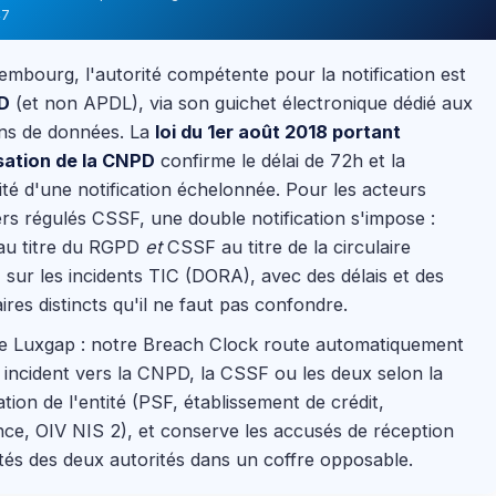
47
mbourg, l'autorité compétente pour la notification est
D
(et non APDL), via son guichet électronique dédié aux
ons de données. La
loi du 1er août 2018 portant
sation de la CNPD
confirme le délai de 72h et la
lité d'une notification échelonnée. Pour les acteurs
ers régulés CSSF, une double notification s'impose :
u titre du RGPD
et
CSSF au titre de la circulaire
sur les incidents TIC (DORA), avec des délais et des
ires distincts qu'il ne faut pas confondre.
ue Luxgap : notre Breach Clock route automatiquement
incident vers la CNPD, la CSSF ou les deux selon la
cation de l'entité (PSF, établissement de crédit,
ce, OIV NIS 2), et conserve les accusés de réception
és des deux autorités dans un coffre opposable.