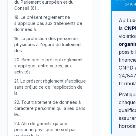
du Parlement européen et du
24/8
Conseil (6)...
18.
Le présent règlement ne
Au Luxe
s'applique pas aux traitements de
la
CNP
données à...
violati
19.
La protection des personnes
organi
physiques à l'égard du traitement
des...
possibi
financi
20.
Bien que le présent règlement
s'applique, entre autres, aux
CNPD a
activités...
24/847 
21.
Le présent règlement s'applique
formula
sans préjudice de l'application de
la...
Pratiq
chaque 
22.
Tout traitement de données à
caractère personnel qui a lieu dans
qualifi
le...
assuran
23.
Afin de garantir qu'une
horodat
personne physique ne soit pas
exclue de la...