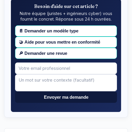
Besoin d'aide sur cet article ?
Notre équipe (juristes + ingénieurs cyber) vous
fournit le concret. Réponse sous 24 h ouvrées.
📄
Demander un modèle type
🤝
Aide pour vous mettre en conformité
🔎
Demander une revue
Votre
Message
email
Envoyer ma demande