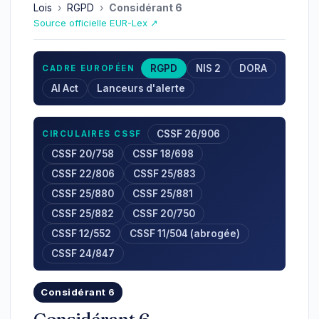
Lois
›
RGPD
›
Considérant 6
Source officielle EUR-Lex ↗
RGPD
NIS 2
DORA
CADRE EUROPÉEN
AI Act
Lanceurs d'alerte
CSSF 26/906
CIRCULAIRES CSSF
CSSF 20/758
CSSF 18/698
CSSF 22/806
CSSF 25/883
CSSF 25/880
CSSF 25/881
CSSF 25/882
CSSF 20/750
CSSF 12/552
CSSF 11/504 (abrogée)
CSSF 24/847
Considérant 6