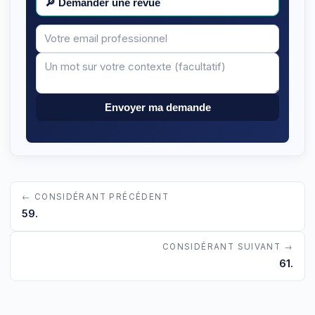
🔎
Demander une revue
Votre
Message
email
Envoyer ma demande
← CONSIDÉRANT PRÉCÉDENT
59.
CONSIDÉRANT SUIVANT →
61.