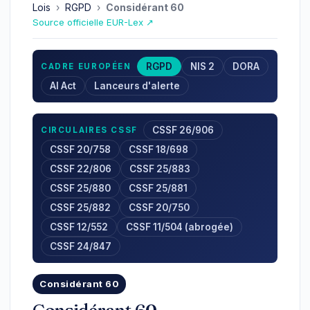
Lois
›
RGPD
›
Considérant 60
Source officielle EUR-Lex ↗
RGPD
NIS 2
DORA
CADRE EUROPÉEN
AI Act
Lanceurs d'alerte
CSSF 26/906
CIRCULAIRES CSSF
CSSF 20/758
CSSF 18/698
CSSF 22/806
CSSF 25/883
CSSF 25/880
CSSF 25/881
CSSF 25/882
CSSF 20/750
CSSF 12/552
CSSF 11/504 (abrogée)
CSSF 24/847
Considérant 60