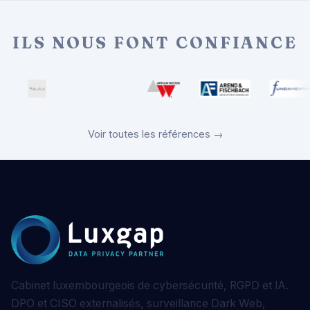
ILS NOUS FONT CONFIANCE
Voir toutes les références →
Cabinet luxembourgeois de cybersécurité, RGPD et IA.
DPO et CISO externalisés, surveillance Dark Web,