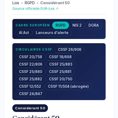
Lois
›
RGPD
›
Considérant 50
Source officielle EUR-Lex ↗
RGPD
NIS 2
DORA
CADRE EUROPÉEN
AI Act
Lanceurs d'alerte
CSSF 26/906
CIRCULAIRES CSSF
CSSF 20/758
CSSF 18/698
CSSF 22/806
CSSF 25/883
CSSF 25/880
CSSF 25/881
CSSF 25/882
CSSF 20/750
CSSF 12/552
CSSF 11/504 (abrogée)
CSSF 24/847
Considérant 50