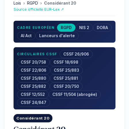
Lois
›
RGPD
›
Considérant 20
Source officielle EUR-Lex ↗
RGPD
NIS 2
DORA
CADRE EUROPÉEN
AI Act
Lanceurs d'alerte
CSSF 26/906
CIRCULAIRES CSSF
CSSF 20/758
CSSF 18/698
CSSF 22/806
CSSF 25/883
CSSF 25/880
CSSF 25/881
CSSF 25/882
CSSF 20/750
CSSF 12/552
CSSF 11/504 (abrogée)
CSSF 24/847
Considérant 20