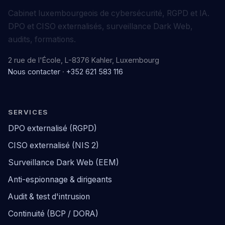
Cabinet luxembourgeois de cybersécurité, RGPD et IA.
DPO et CISO externalisés, surveillance Dark Web,
audits, formations.
2 rue de l'École, L-8376 Kahler, Luxembourg
Nous contacter
·
+352 621 583 116
SERVICES
DPO externalisé (RGPD)
CISO externalisé (NIS 2)
Surveillance Dark Web (EEM)
Anti-espionnage & dirigeants
Audit & test d'intrusion
Continuité (BCP / DORA)