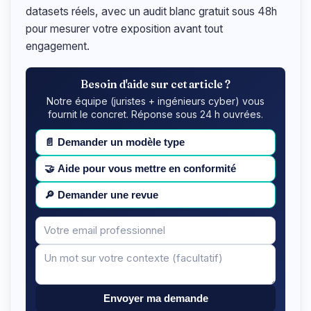
datasets réels, avec un audit blanc gratuit sous 48h
pour mesurer votre exposition avant tout
engagement.
Besoin d'aide sur cet article ?
Notre équipe (juristes + ingénieurs cyber) vous
fournit le concret. Réponse sous 24 h ouvrées.
📄
Demander un modèle type
🤝
Aide pour vous mettre en conformité
🔎
Demander une revue
Votre
Message
email
Envoyer ma demande