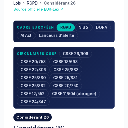
Lois
›
RGPD
›
Considérant 26
Source officielle EUR-Lex ↗
RGPD
NIS 2
DORA
CADRE EUROPÉEN
AI Act
Lanceurs d'alerte
CSSF 26/906
CIRCULAIRES CSSF
CSSF 20/758
CSSF 18/698
CSSF 22/806
CSSF 25/883
CSSF 25/880
CSSF 25/881
CSSF 25/882
CSSF 20/750
CSSF 12/552
CSSF 11/504 (abrogée)
CSSF 24/847
Considérant 26