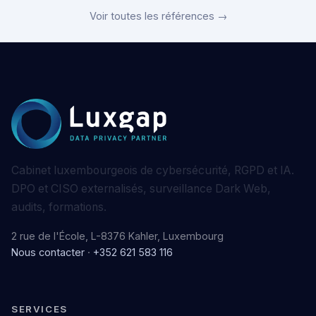
Voir toutes les références →
Cabinet luxembourgeois de cybersécurité, RGPD et IA.
DPO et CISO externalisés, surveillance Dark Web,
audits, formations.
2 rue de l'École, L-8376 Kahler, Luxembourg
Nous contacter
·
+352 621 583 116
SERVICES