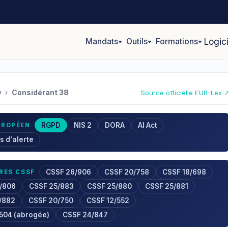
Mandats
Outils
Formations
Logic
D
›
Considérant 38
Source officielle EUR-Lex 
RGPD
NIS 2
DORA
AI Act
UROPÉEN
s d'alerte
CSSF 26/906
CSSF 20/758
CSSF 18/698
RES CSSF
/806
CSSF 25/883
CSSF 25/880
CSSF 25/881
/882
CSSF 20/750
CSSF 12/552
/504 (abrogée)
CSSF 24/847