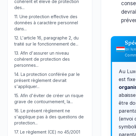
cohérent et élevé de protection
consen
des...
devrai
11.
Une protection effective des
préve
données à caractère personnel
dans...
12.
L'article 16, paragraphe 2, du
Spé
traité sur le fonctionnement de...
loi l
13.
Afin d'assurer un niveau
Commi
cohérent de protection des
personnes...
Au Lux
14.
La protection conférée par le
est fix
présent règlement devrait
s'appliquer...
organi
abaisse
15.
Afin d'éviter de créer un risque
grave de contournement, la...
être do
parenta
16.
Le présent règlement ne
s'applique pas à des questions de
(envoi 
protection...
symboli
17.
Le règlement (CE) no 45/2001
parenta