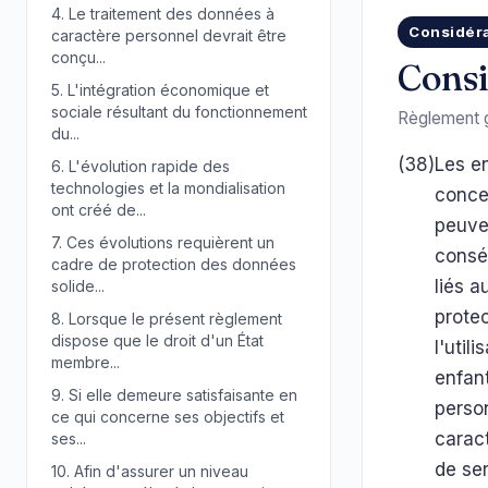
4.
Le traitement des données à
Considér
caractère personnel devrait être
conçu...
Consi
5.
L'intégration économique et
sociale résultant du fonctionnement
Règlement g
du...
(38)
Les en
6.
L'évolution rapide des
technologies et la mondialisation
conce
ont créé de...
peuve
7.
Ces évolutions requièrent un
consé
cadre de protection des données
liés 
solide...
protec
8.
Lorsque le présent règlement
dispose que le droit d'un État
l'util
membre...
enfant
9.
Si elle demeure satisfaisante en
person
ce qui concerne ses objectifs et
caract
ses...
de se
10.
Afin d'assurer un niveau