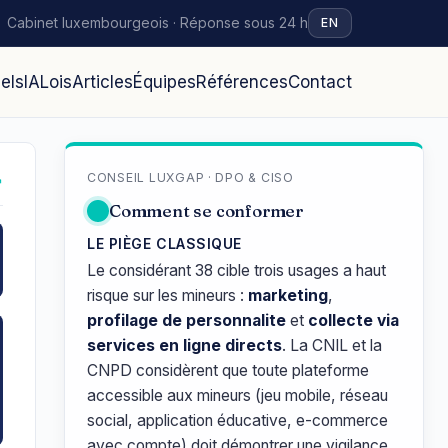
Cabinet luxembourgeois · Réponse sous 24 h
EN
iels
IA
Lois
Articles
Équipes
Références
Contact
CONSEIL LUXGAP · DPO & CISO
↗
Comment se conformer
LE PIÈGE CLASSIQUE
Le considérant 38 cible trois usages a haut
risque sur les mineurs :
marketing
,
profilage de personnalite
et
collecte via
services en ligne directs
. La CNIL et la
CNPD considèrent que toute plateforme
accessible aux mineurs (jeu mobile, réseau
social, application éducative, e-commerce
avec compte) doit démontrer une vigilance