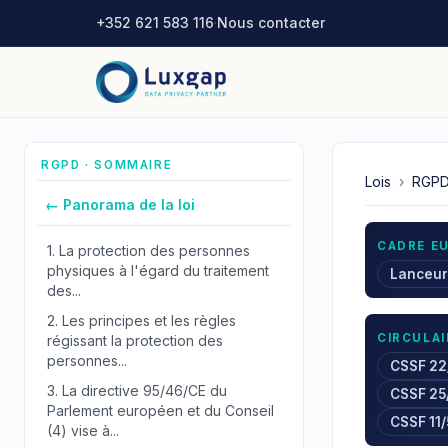
+352 621 583 116
·
Nous contacter
RGPD · SOMMAIRE
Lois
›
RGP
← Panorama de la loi
CADRE E
1.
La protection des personnes
physiques à l'égard du traitement
Lanceur
des...
2.
Les principes et les règles
CIRCULAI
régissant la protection des
personnes...
CSSF 22
3.
La directive 95/46/CE du
CSSF 25
Parlement européen et du Conseil
CSSF 11
(4) vise à...