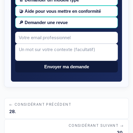
📄
Demander un modèle type
🤝
Aide pour vous mettre en conformité
🔎
Demander une revue
Votre
Message
email
Envoyer ma demande
← CONSIDÉRANT PRÉCÉDENT
28.
CONSIDÉRANT SUIVANT →
30.