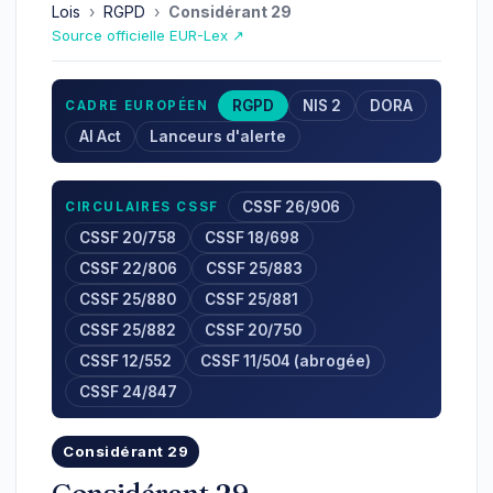
Lois
›
RGPD
›
Considérant 29
Source officielle EUR-Lex ↗
RGPD
NIS 2
DORA
CADRE EUROPÉEN
AI Act
Lanceurs d'alerte
CSSF 26/906
CIRCULAIRES CSSF
CSSF 20/758
CSSF 18/698
CSSF 22/806
CSSF 25/883
CSSF 25/880
CSSF 25/881
CSSF 25/882
CSSF 20/750
CSSF 12/552
CSSF 11/504 (abrogée)
CSSF 24/847
Considérant 29