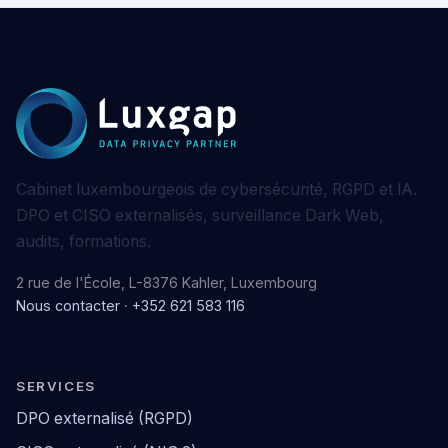
Cabinet luxembourgeois de cybersécurité, RGPD et IA.
DPO et CISO externalisés, surveillance Dark Web,
audits, formations.
2 rue de l'École, L-8376 Kahler, Luxembourg
Nous contacter
·
+352 621 583 116
SERVICES
DPO externalisé (RGPD)