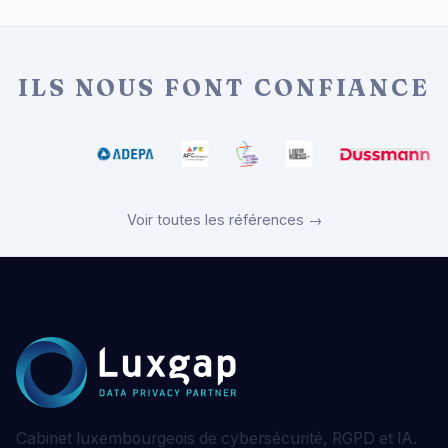
ILS NOUS FONT CONFIANCE
Voir toutes les références →
Cabinet luxembourgeois de cybersécurité, RGPD et IA.