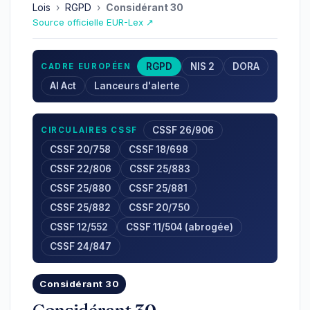
Lois
›
RGPD
›
Considérant 30
Source officielle EUR-Lex ↗
RGPD
NIS 2
DORA
CADRE EUROPÉEN
AI Act
Lanceurs d'alerte
CSSF 26/906
CIRCULAIRES CSSF
CSSF 20/758
CSSF 18/698
CSSF 22/806
CSSF 25/883
CSSF 25/880
CSSF 25/881
CSSF 25/882
CSSF 20/750
CSSF 12/552
CSSF 11/504 (abrogée)
CSSF 24/847
Considérant 30