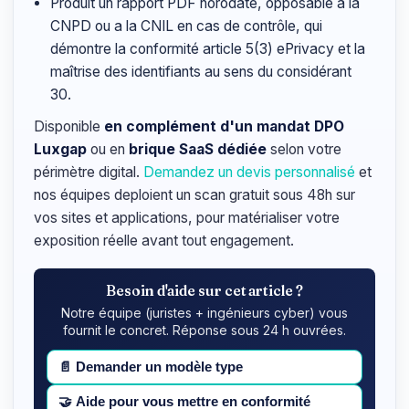
Produit un rapport PDF horodate, opposable a la
CNPD ou a la CNIL en cas de contrôle, qui
démontre la conformité article 5(3) ePrivacy et la
maîtrise des identifiants au sens du considérant
30.
Disponible
en complément d'un mandat DPO
Luxgap
ou en
brique SaaS dédiée
selon votre
périmètre digital.
Demandez un devis personnalisé
et
nos équipes deploient un scan gratuit sous 48h sur
vos sites et applications, pour matérialiser votre
exposition réelle avant tout engagement.
Besoin d'aide sur cet article ?
Notre équipe (juristes + ingénieurs cyber) vous
fournit le concret. Réponse sous 24 h ouvrées.
📄
Demander un modèle type
🤝
Aide pour vous mettre en conformité