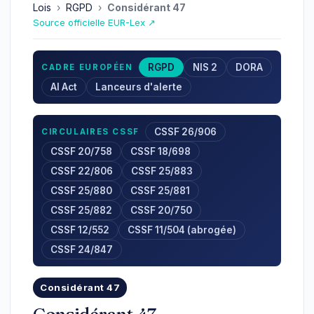
Lois
›
RGPD
›
Considérant 47
Source officielle EUR-Lex ↗
RGPD
NIS 2
DORA
CADRE EUROPÉEN
AI Act
Lanceurs d'alerte
CSSF 26/906
CIRCULAIRES CSSF
CSSF 20/758
CSSF 18/698
CSSF 22/806
CSSF 25/883
CSSF 25/880
CSSF 25/881
CSSF 25/882
CSSF 20/750
CSSF 12/552
CSSF 11/504 (abrogée)
CSSF 24/847
Considérant 47