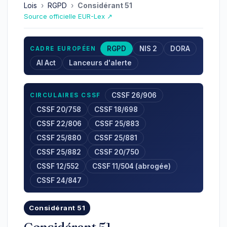
Lois
›
RGPD
›
Considérant 51
Source officielle EUR-Lex ↗
RGPD
NIS 2
DORA
CADRE EUROPÉEN
AI Act
Lanceurs d'alerte
CSSF 26/906
CIRCULAIRES CSSF
CSSF 20/758
CSSF 18/698
CSSF 22/806
CSSF 25/883
CSSF 25/880
CSSF 25/881
CSSF 25/882
CSSF 20/750
CSSF 12/552
CSSF 11/504 (abrogée)
CSSF 24/847
Considérant 51