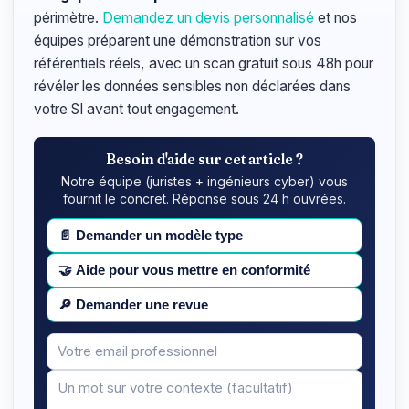
périmètre.
Demandez un devis personnalisé
et nos
équipes préparent une démonstration sur vos
référentiels réels, avec un scan gratuit sous 48h pour
révéler les données sensibles non déclarées dans
votre SI avant tout engagement.
Besoin d'aide sur cet article ?
Notre équipe (juristes + ingénieurs cyber) vous
fournit le concret. Réponse sous 24 h ouvrées.
📄
Demander un modèle type
🤝
Aide pour vous mettre en conformité
🔎
Demander une revue
Votre
Message
email