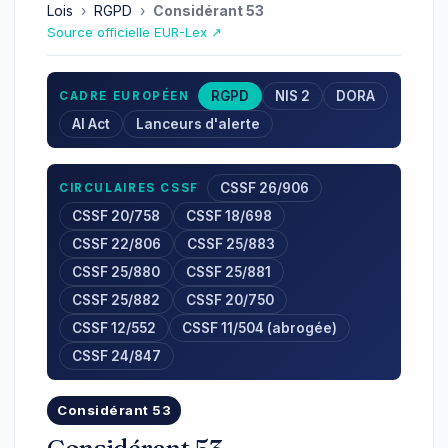
Lois
›
RGPD
›
Considérant 53
Source officielle EUR-Lex ↗
RGPD
NIS 2
DORA
CADRE EUROPÉEN
AI Act
Lanceurs d'alerte
CSSF 26/906
CIRCULAIRES CSSF
CSSF 20/758
CSSF 18/698
CSSF 22/806
CSSF 25/883
CSSF 25/880
CSSF 25/881
CSSF 25/882
CSSF 20/750
CSSF 12/552
CSSF 11/504 (abrogée)
CSSF 24/847
Considérant 53