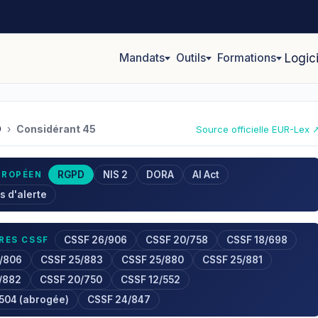
Mandats
Outils
Formations
Logic
D
›
Considérant 45
Source officielle EUR-Lex 
RGPD
NIS 2
DORA
AI Act
UROPÉEN
s d'alerte
CSSF 26/906
CSSF 20/758
CSSF 18/698
RES CSSF
/806
CSSF 25/883
CSSF 25/880
CSSF 25/881
/882
CSSF 20/750
CSSF 12/552
/504 (abrogée)
CSSF 24/847