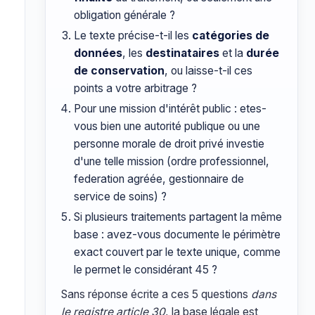
obligation générale ?
Le texte précise-t-il les
catégories de
données
, les
destinataires
et la
durée
de conservation
, ou laisse-t-il ces
points a votre arbitrage ?
Pour une mission d'intérêt public : etes-
vous bien une autorité publique ou une
personne morale de droit privé investie
d'une telle mission (ordre professionnel,
federation agréée, gestionnaire de
service de soins) ?
Si plusieurs traitements partagent la même
base : avez-vous documente le périmètre
exact couvert par le texte unique, comme
le permet le considérant 45 ?
Sans réponse écrite a ces 5 questions
dans
le registre article 30
, la base légale est