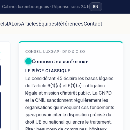
Cabinet luxembourgeois · Réponse sous 24 h
EN
iels
IA
Lois
Articles
Équipes
Références
Contact
CONSEIL LUXGAP · DPO & CISO
↗
Comment se conformer
LE PIÈGE CLASSIQUE
Le considérant 45 éclaire les bases légales
de l'article 6(1)(c) et 6(1)(e) : obligation
légale et mission d'intérêt public. La CNPD
et la CNIL sanctionnent régulièrement les
organisations qui invoquent ces fondements
sans
pouvoir citer la disposition précisé du
droit UE ou national qui ancre le traitement.
Pire : beaucoup de communes, hôpitaux,