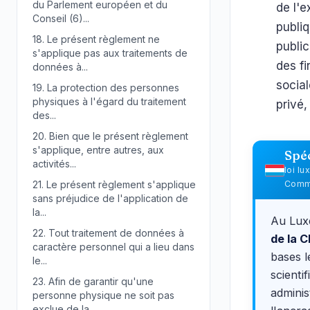
du Parlement européen et du
de l'e
Conseil (6)...
publi
18.
Le présent règlement ne
public
s'applique pas aux traitements de
des fi
données à...
social
19.
La protection des personnes
physiques à l'égard du traitement
privé,
des...
20.
Bien que le présent règlement
s'applique, entre autres, aux
Spé
activités...
loi l
21.
Le présent règlement s'applique
Commi
sans préjudice de l'application de
la...
Au Lux
22.
Tout traitement de données à
de la 
caractère personnel qui a lieu dans
bases l
le...
scienti
23.
Afin de garantir qu'une
adminis
personne physique ne soit pas
exclue de la...