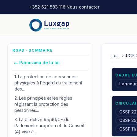
+352 621 583 116
·
Nous contacter
RGPD · SOMMAIRE
Lois
›
RGP
← Panorama de la loi
CADRE E
1.
La protection des personnes
physiques à l'égard du traitement
Lanceur
des...
2.
Les principes et les règles
CIRCULAI
régissant la protection des
personnes...
CSSF 22
3.
La directive 95/46/CE du
CSSF 25
Parlement européen et du Conseil
CSSF 11
(4) vise à...