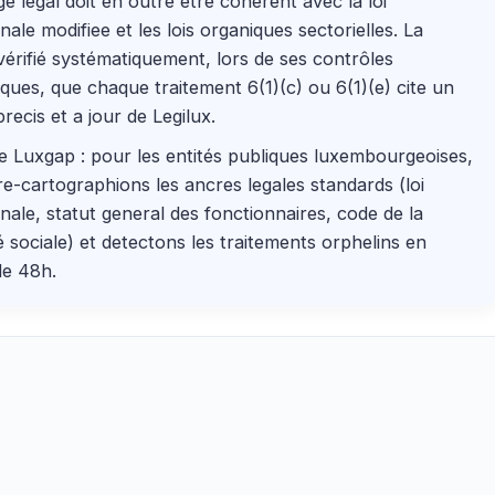
ge legal doit en outre être coherent avec la loi
le modifiee et les lois organiques sectorielles. La
rifié systématiquement, lors de ses contrôles
ques, que chaque traitement 6(1)(c) ou 6(1)(e) cite un
precis et a jour de Legilux.
e Luxgap : pour les entités publiques luxembourgeoises,
e-cartographions les ancres legales standards (loi
le, statut general des fonctionnaires, code de la
é sociale) et detectons les traitements orphelins en
de 48h.