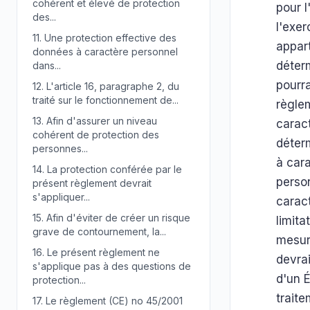
cohérent et élevé de protection
pour l
des...
l'exer
11.
Une protection effective des
appart
données à caractère personnel
déterm
dans...
pourra
12.
L'article 16, paragraphe 2, du
traité sur le fonctionnement de...
règlem
13.
Afin d'assurer un niveau
caract
cohérent de protection des
déter
personnes...
à cara
14.
La protection conférée par le
perso
présent règlement devrait
s'appliquer...
carac
15.
Afin d'éviter de créer un risque
limita
grave de contournement, la...
mesure
16.
Le présent règlement ne
devrai
s'applique pas à des questions de
d'un 
protection...
traite
17.
Le règlement (CE) no 45/2001