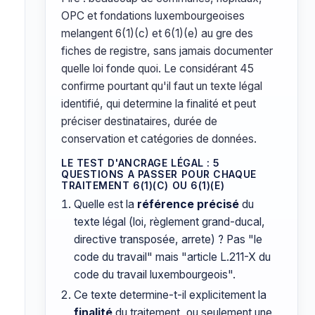
OPC et fondations luxembourgeoises
melangent 6(1)(c) et 6(1)(e) au gre des
fiches de registre, sans jamais documenter
quelle loi fonde quoi. Le considérant 45
confirme pourtant qu'il faut un texte légal
identifié, qui determine la finalité et peut
préciser destinataires, durée de
conservation et catégories de données.
LE TEST D'ANCRAGE LÉGAL : 5
QUESTIONS A PASSER POUR CHAQUE
TRAITEMENT 6(1)(C) OU 6(1)(E)
Quelle est la
référence précisé
du
texte légal (loi, règlement grand-ducal,
directive transposée, arrete) ? Pas "le
code du travail" mais "article L.211-X du
code du travail luxembourgeois".
Ce texte determine-t-il explicitement la
finalité
du traitement, ou seulement une