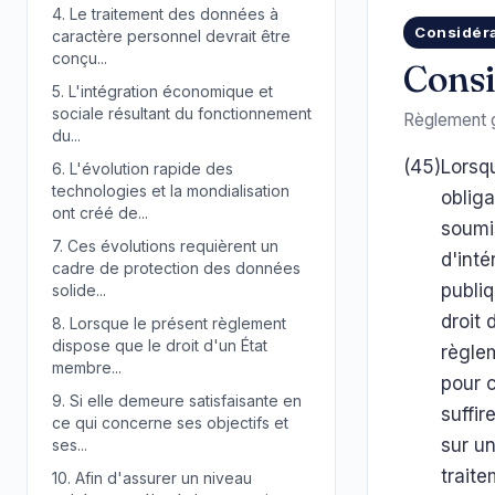
4.
Le traitement des données à
Considér
caractère personnel devrait être
conçu...
Consi
5.
L'intégration économique et
sociale résultant du fonctionnement
Règlement g
du...
(45)
Lorsq
6.
L'évolution rapide des
technologies et la mondialisation
obliga
ont créé de...
soumis
7.
Ces évolutions requièrent un
d'inté
cadre de protection des données
publiq
solide...
droit 
8.
Lorsque le présent règlement
dispose que le droit d'un État
règlem
membre...
pour c
9.
Si elle demeure satisfaisante en
suffir
ce qui concerne ses objectifs et
sur un
ses...
traite
10.
Afin d'assurer un niveau