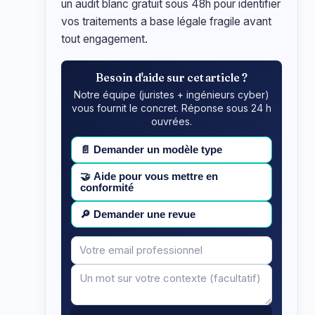
un audit blanc gratuit sous 48h pour identifier
vos traitements a base légale fragile avant
tout engagement.
Besoin d'aide sur cet article ?
Notre équipe (juristes + ingénieurs cyber)
vous fournit le concret. Réponse sous 24 h
ouvrées.
📄
Demander un modèle type
🤝
Aide pour vous mettre en
conformité
🔎
Demander une revue
Votre
Message
email