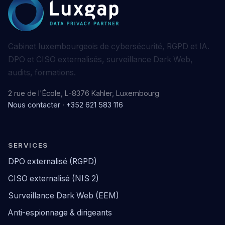
Cabinet luxembourgeois de cybersécurité, RGPD et IA.
DPO et CISO externalisés, surveillance Dark Web,
audits, formations.
2 rue de l'École, L-8376 Kahler, Luxembourg
Nous contacter
·
+352 621 583 116
SERVICES
DPO externalisé (RGPD)
CISO externalisé (NIS 2)
Surveillance Dark Web (EEM)
Anti-espionnage & dirigeants