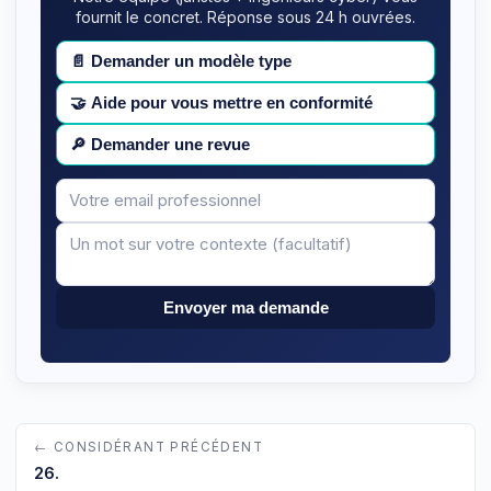
fournit le concret. Réponse sous 24 h ouvrées.
📄
Demander un modèle type
🤝
Aide pour vous mettre en conformité
🔎
Demander une revue
Votre
Message
email
Envoyer ma demande
← CONSIDÉRANT PRÉCÉDENT
26.