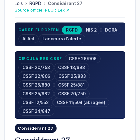
Lois
›
RGPD
›
Considérant 27
Source officielle EUR-Lex ↗
RGPD
NIS 2
DORA
CADRE EUROPÉEN
AI Act
Lanceurs d'alerte
CSSF 26/906
CIRCULAIRES CSSF
CSSF 20/758
CSSF 18/698
CSSF 22/806
CSSF 25/883
CSSF 25/880
CSSF 25/881
CSSF 25/882
CSSF 20/750
CSSF 12/552
CSSF 11/504 (abrogée)
CSSF 24/847
Considérant 27