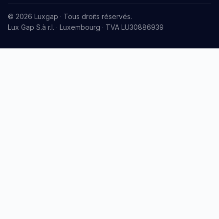
© 2026 Luxgap · Tous droits réservés.
Lux Gap S.à r.l. · Luxembourg · TVA LU30886939