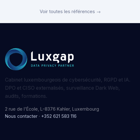
Voir toutes les références →
Cabinet luxembourgeois de cybersécurité, RGPD et IA.
DPO et CISO externalisés, surveillance Dark Web,
audits, formations.
2 rue de l'École, L-8376 Kahler, Luxembourg
Nous contacter
·
+352 621 583 116