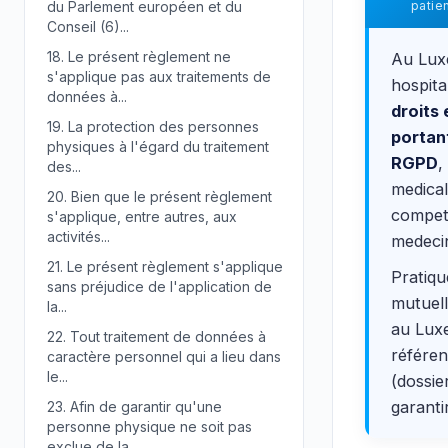
du Parlement européen et du
patie
Conseil (6)...
18.
Le présent règlement ne
Au Luxe
s'applique pas aux traitements de
hospita
données à...
droits 
19.
La protection des personnes
portan
physiques à l'égard du traitement
RGPD
,
des...
medical
20.
Bien que le présent règlement
compete
s'applique, entre autres, aux
activités...
medecin
21.
Le présent règlement s'applique
Pratiqu
sans préjudice de l'application de
mutuell
la...
au Luxe
22.
Tout traitement de données à
référen
caractère personnel qui a lieu dans
le...
(dossie
garanti
23.
Afin de garantir qu'une
personne physique ne soit pas
exclue de la...