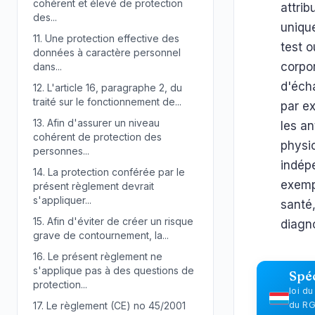
cohérent et élevé de protection
attrib
des...
unique
11.
Une protection effective des
test 
données à caractère personnel
corpor
dans...
d'écha
12.
L'article 16, paragraphe 2, du
traité sur le fonctionnement de...
par e
13.
Afin d'assurer un niveau
les an
cohérent de protection des
physi
personnes...
indép
14.
La protection conférée par le
exemp
présent règlement devrait
s'appliquer...
santé,
15.
Afin d'éviter de créer un risque
diagno
grave de contournement, la...
16.
Le présent règlement ne
s'applique pas à des questions de
Spé
protection...
loi d
17.
Le règlement (CE) no 45/2001
du RGP