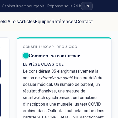
Cabinet luxembourgeois · Réponse sous 24 h
EN
iels
IA
Lois
Articles
Équipes
Références
Contact
CONSEIL LUXGAP · DPO & CISO
↗
Comment se conformer
LE PIÈGE CLASSIQUE
Le considérant 35 elargit massivement la
notion de
donnée de santé
bien au-delà du
dossier médical. Un numéro de patient, un
résultat d'analyse, une mesure de
smartwatch synchronisée, un formulaire
d'inscription a une mutuelle, un test COVID
archive dans Outlook : tout cela tombe dans
l'article 9. La CNPD et la CNIL sanctionnent