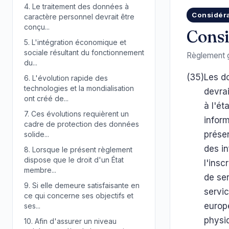
4.
Le traitement des données à
Considér
caractère personnel devrait être
conçu...
Consi
5.
L'intégration économique et
sociale résultant du fonctionnement
Règlement g
du...
(35)
Les d
6.
L'évolution rapide des
technologies et la mondialisation
devra
ont créé de...
à l'é
7.
Ces évolutions requièrent un
infor
cadre de protection des données
prése
solide...
des in
8.
Lorsque le présent règlement
dispose que le droit d'un État
l'insc
membre...
de ser
9.
Si elle demeure satisfaisante en
servi
ce qui concerne ses objectifs et
europ
ses...
physi
10.
Afin d'assurer un niveau