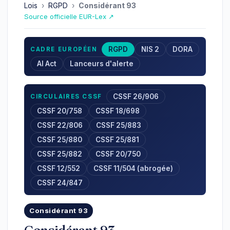
Lois
›
RGPD
›
Considérant 93
Source officielle EUR-Lex ↗
RGPD
NIS 2
DORA
CADRE EUROPÉEN
AI Act
Lanceurs d'alerte
CSSF 26/906
CIRCULAIRES CSSF
CSSF 20/758
CSSF 18/698
CSSF 22/806
CSSF 25/883
CSSF 25/880
CSSF 25/881
CSSF 25/882
CSSF 20/750
CSSF 12/552
CSSF 11/504 (abrogée)
CSSF 24/847
Considérant 93