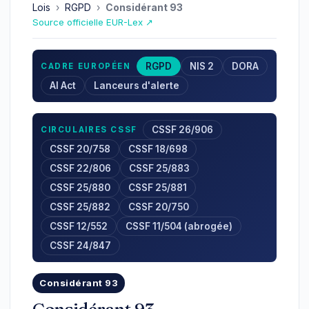
Lois
›
RGPD
›
Considérant 93
Source officielle EUR-Lex ↗
RGPD
NIS 2
DORA
CADRE EUROPÉEN
AI Act
Lanceurs d'alerte
CSSF 26/906
CIRCULAIRES CSSF
CSSF 20/758
CSSF 18/698
CSSF 22/806
CSSF 25/883
CSSF 25/880
CSSF 25/881
CSSF 25/882
CSSF 20/750
CSSF 12/552
CSSF 11/504 (abrogée)
CSSF 24/847
Considérant 93