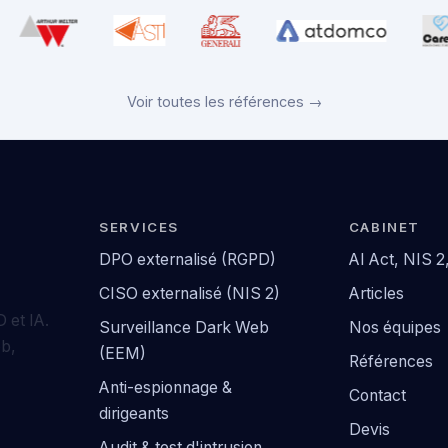
Voir toutes les références →
SERVICES
CABINET
DPO externalisé (RGPD)
AI Act, NIS 
CISO externalisé (NIS 2)
Articles
 et IA.
Surveillance Dark Web
Nos équipes
eb,
(EEM)
Références
Anti-espionnage &
Contact
dirigeants
Devis
Audit & test d'intrusion