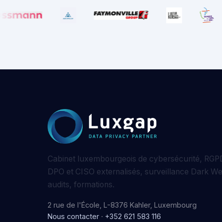
Cabinet luxembourgeois de cybersécurité, RGPD
DPO et CISO externalisés, surveillance Dark W
audits, formations.
2 rue de l'École, L-8376 Kahler, Luxembourg
Nous contacter
·
+352 621 583 116