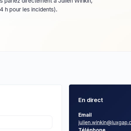
s parlez directement à Julien Winkin,
 h pour les incidents).
En direct
Email
julien.winkin@luxgap
Téléphone