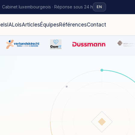
Cabinet luxembourgeois · Réponse sous 24 h
EN
iels
IA
Lois
Articles
Équipes
Références
Contact