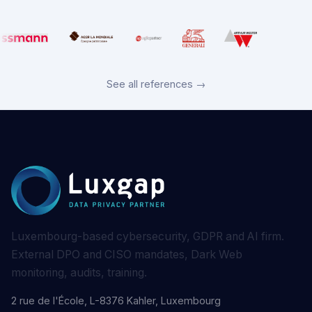
See all references →
Luxembourg-based cybersecurity, GDPR and AI firm.
External DPO and CISO mandates, Dark Web
monitoring, audits, training.
2 rue de l'École, L-8376 Kahler, Luxembourg