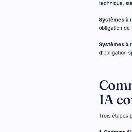
technique, su
Systèmes à r
obligation de 
Systèmes à r
d'obligation 
Comm
IA c
Trois étapes 