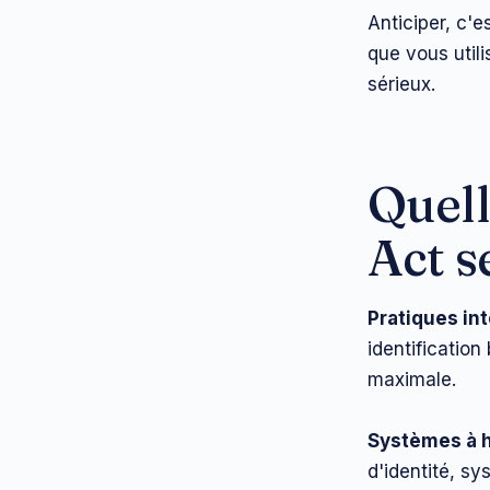
Anticiper, c'e
que vous util
sérieux.
Quell
Act s
Pratiques int
identificatio
maximale.
Systèmes à h
d'identité, s