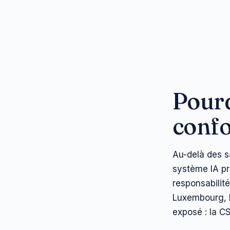
Pourq
confo
Au-delà des s
système IA pre
responsabilit
Luxembourg, l
exposé : la C