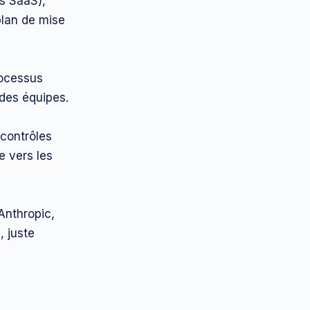
ls SaaS),
 plan de mise
rocessus
 des équipes.
contrôles
e vers les
Anthropic,
s
, juste