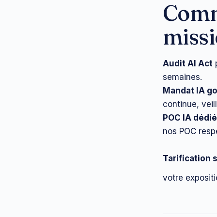
Comm
missi
Audit AI Act
p
semaines.
Mandat IA g
continue, veil
POC IA dédié
nos POC respe
Tarification 
votre exposit