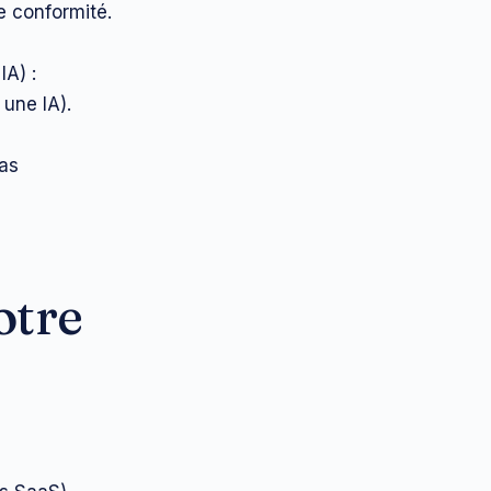
e conformité.
A) :
 une IA).
pas
otre