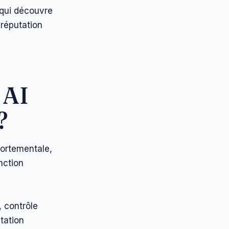
e qui découvre
 réputation
 AI
?
portementale,
nction
, contrôle
tation