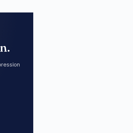
n.
pression