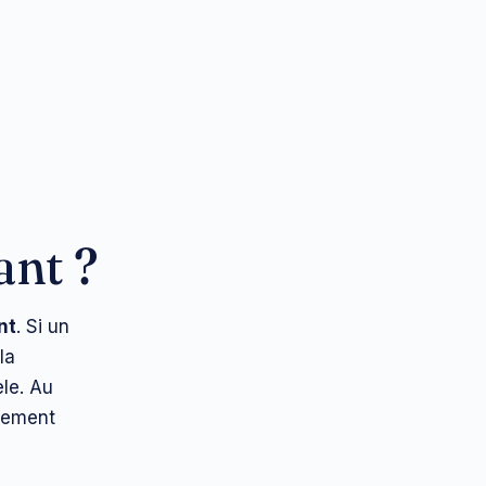
ant ?
nt
. Si un
la
èle. Au
èrement