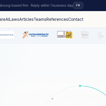
bourg-based firm · Reply within 1 business day
FR
are
AI
Laws
Articles
Teams
References
Contact