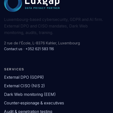
Luxembourg-based cybersecurity, GDPR and AI firm.
External DPO and CISO mandates, Dark Web
monitoring, audits, training.
2 rue de l'École, L-8376 Kahler, Luxembourg
Contact us
·
+352 621 583 116
SERVICES
External DPO (GDPR)
External CISO (NIS 2)
Dark Web monitoring (EEM)
Counter-espionage & executives
Audit & penetration testing