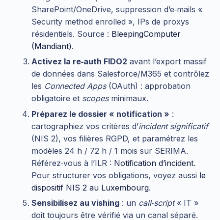
SharePoint/OneDrive, suppression d’e‑mails «
Security method enrolled », IPs de proxys
résidentiels. Source :
BleepingComputer
(Mandiant)
.
Activez la re‑auth FIDO2
avant l’export massif
de données dans Salesforce/M365 et contrôlez
les
Connected Apps
(OAuth) : approbation
obligatoire et
scopes
minimaux.
Préparez le dossier « notification »
:
cartographiez vos critères d’
incident significatif
(NIS 2), vos filières RGPD, et paramétrez les
modèles 24 h / 72 h / 1 mois sur SERIMA.
Référez‑vous à l’ILR :
Notification d’incident
.
Pour structurer vos obligations, voyez aussi
le
dispositif NIS 2 au Luxembourg
.
Sensibilisez au vishing
: un
call‑script
« IT »
doit toujours être vérifié via un canal séparé.