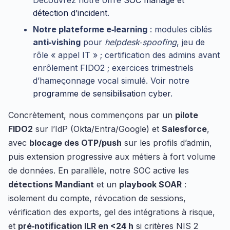
Découvrez notre offre
SOC managé et
détection d’incident
.
Notre plateforme e‑learning
: modules ciblés
anti‑vishing
pour
helpdesk‑spoofing
, jeu de
rôle « appel IT » ; certification des admins avant
enrôlement FIDO2 ; exercices trimestriels
d’hameçonnage vocal simulé. Voir notre
programme de sensibilisation cyber
.
Concrètement, nous commençons par un
pilote
FIDO2
sur l’IdP (Okta/Entra/Google) et
Salesforce
,
avec
blocage des OTP/push
sur les profils d’admin,
puis extension progressive aux métiers à fort volume
de données. En parallèle, notre SOC active les
détections Mandiant
et un
playbook SOAR
:
isolement du compte, révocation de sessions,
vérification des exports, gel des intégrations à risque,
et
pré‑notification ILR en <24 h
si critères NIS 2