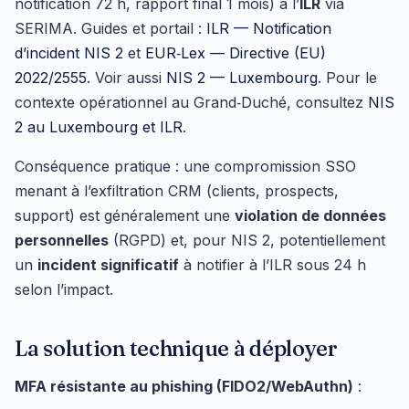
notification 72 h, rapport final 1 mois) à l’
ILR
via
SERIMA. Guides et portail :
ILR — Notification
d’incident NIS 2
et
EUR‑Lex — Directive (EU)
2022/2555
. Voir aussi
NIS 2 — Luxembourg
. Pour le
contexte opérationnel au Grand‑Duché, consultez
NIS
2 au Luxembourg et ILR
.
Conséquence pratique : une compromission SSO
menant à l’exfiltration CRM (clients, prospects,
support) est généralement une
violation de données
personnelles
(RGPD) et, pour NIS 2, potentiellement
un
incident significatif
à notifier à l’ILR sous 24 h
selon l’impact.
La solution technique à déployer
MFA résistante au phishing (FIDO2/WebAuthn)
: