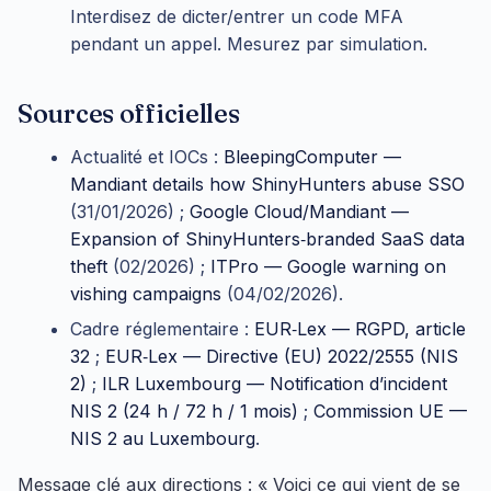
Interdisez de dicter/entrer un code MFA
pendant un appel. Mesurez par simulation.
Sources officielles
Actualité et IOCs :
BleepingComputer —
Mandiant details how ShinyHunters abuse SSO
(31/01/2026) ;
Google Cloud/Mandiant —
Expansion of ShinyHunters‑branded SaaS data
theft
(02/2026) ;
ITPro — Google warning on
vishing campaigns
(04/02/2026).
Cadre réglementaire :
EUR‑Lex — RGPD, article
32
;
EUR‑Lex — Directive (EU) 2022/2555 (NIS
2)
;
ILR Luxembourg — Notification d’incident
NIS 2 (24 h / 72 h / 1 mois)
;
Commission UE —
NIS 2 au Luxembourg
.
Message clé aux directions : « Voici ce qui vient de se