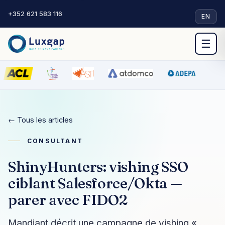
+352 621 583 116
·
EN
☰
← Tous les articles
CONSULTANT
ShinyHunters: vishing SSO
ciblant Salesforce/Okta —
parer avec FIDO2
Mandiant décrit une campagne de vishing «