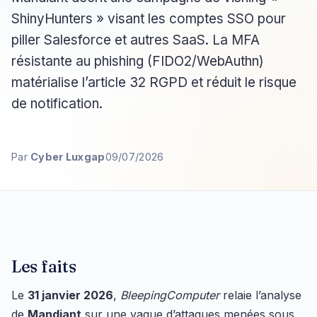
ShinyHunters » visant les comptes SSO pour
piller Salesforce et autres SaaS. La MFA
résistante au phishing (FIDO2/WebAuthn)
matérialise l’article 32 RGPD et réduit le risque
de notification.
Par
Cyber Luxgap
09/07/2026
Les faits
Le
31 janvier 2026
,
BleepingComputer
relaie l’analyse
de
Mandiant
sur une vague d’attaques menées sous