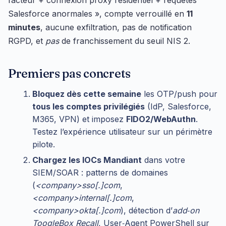
facteur + connexion proxy résidentiel + requêtes
Salesforce anormales », compte verrouillé en
11
minutes
, aucune exfiltration, pas de notification
RGPD, et
pas
de franchissement du seuil NIS 2.
Premiers pas concrets
Bloquez dès cette semaine
les OTP/push pour
tous les comptes privilégiés
(IdP, Salesforce,
M365, VPN) et imposez
FIDO2/WebAuthn
.
Testez l’expérience utilisateur sur un périmètre
pilote.
Chargez les IOCs Mandiant
dans votre
SIEM/SOAR : patterns de domaines
(
<company>sso[.]com
,
<company>internal[.]com
,
<company>okta[.]com
), détection d’
add‑on
ToogleBox Recall
, User‑Agent PowerShell sur