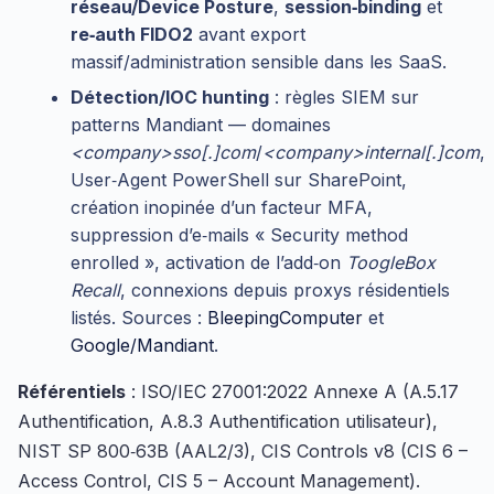
réseau/Device Posture
,
session‑binding
et
re‑auth FIDO2
avant export
massif/administration sensible dans les SaaS.
Détection/IOC hunting
: règles SIEM sur
patterns Mandiant — domaines
<company>sso[.]com
/
<company>internal[.]com
,
User‑Agent PowerShell sur SharePoint,
création inopinée d’un facteur MFA,
suppression d’e‑mails « Security method
enrolled », activation de l’add‑on
ToogleBox
Recall
, connexions depuis proxys résidentiels
listés. Sources :
BleepingComputer
et
Google/Mandiant
.
Référentiels
: ISO/IEC 27001:2022 Annexe A (A.5.17
Authentification, A.8.3 Authentification utilisateur),
NIST SP 800‑63B (AAL2/3), CIS Controls v8 (CIS 6 –
Access Control, CIS 5 – Account Management).