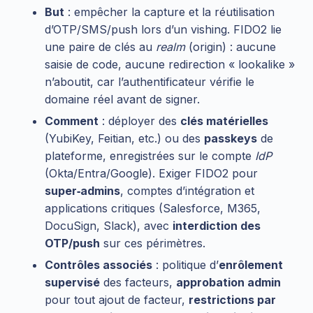
But
: empêcher la capture et la réutilisation
d’OTP/SMS/push lors d’un vishing. FIDO2 lie
une paire de clés au
realm
(origin) : aucune
saisie de code, aucune redirection « lookalike »
n’aboutit, car l’authentificateur vérifie le
domaine réel avant de signer.
Comment
: déployer des
clés matérielles
(YubiKey, Feitian, etc.) ou des
passkeys
de
plateforme, enregistrées sur le compte
IdP
(Okta/Entra/Google). Exiger FIDO2 pour
super‑admins
, comptes d’intégration et
applications critiques (Salesforce, M365,
DocuSign, Slack), avec
interdiction des
OTP/push
sur ces périmètres.
Contrôles associés
: politique d’
enrôlement
supervisé
des facteurs,
approbation admin
pour tout ajout de facteur,
restrictions par