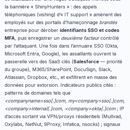
la bannière « ShinyHunters » : des appels
téléphoniques (vishing) d’« IT support » amènent des
employés sur des portails d’hameçonnage
brandés
entreprise pour dérober
identifiants SSO et codes
MFA
, puis enregistrer un
deuxième facteur
contrôlé
par l’attaquant. Une fois dans l’annuaire SSO (Okta,
Microsoft Entra, Google), les assaillants ouvrent la
passerelle vers des SaaS clés (
Salesforce
— priorité
du groupe), M365/SharePoint, DocuSign, Slack,
Atlassian, Dropbox, etc., et exfiltrent en masse des
données pour extorsion. Indicateurs publics cités :
patterns de domaines tels que
<companyname>sso[.]com
,
my<company>sso[.]com
,
<company>internal[.]com
,
<company>okta[.]com
; IP
d’accès sortant via VPN/proxys résidentiels (Mullvad,
Oxylabs, NetNut, 9Proxy, Infatica, nsocks) ; signaux