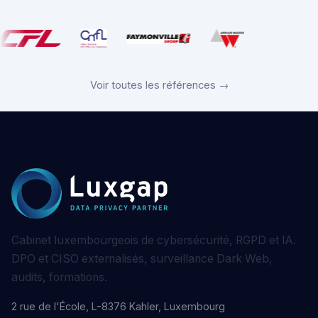
Voir toutes les références →
Cabinet luxembourgeois de cybersécurité, RGPD et IA.
DPO et CISO externalisés, surveillance Dark Web,
audits, formations.
2 rue de l'École, L-8376 Kahler, Luxembourg