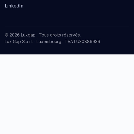
LinkedIn
© 2026 Luxgap · Tous droits réservés.
Lux Gap S.à r.l. · Luxembourg · TVA LU30886939