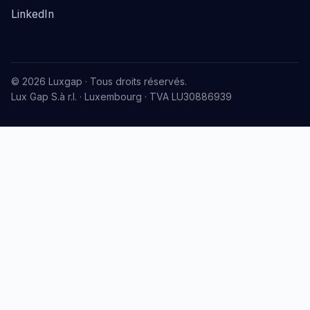
LinkedIn
© 2026 Luxgap · Tous droits réservés.
Lux Gap S.à r.l. · Luxembourg · TVA LU30886939