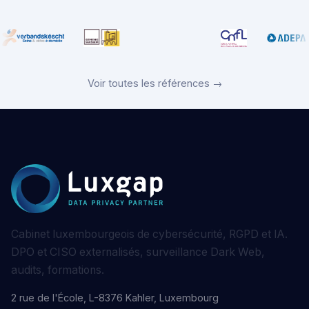
Voir toutes les références →
Cabinet luxembourgeois de cybersécurité, RGPD et IA.
DPO et CISO externalisés, surveillance Dark Web,
audits, formations.
2 rue de l'École, L-8376 Kahler, Luxembourg