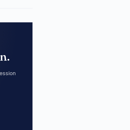
n.
ession