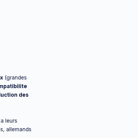
ux
(grandes
mpatibilite
duction des
a leurs
is, allemands