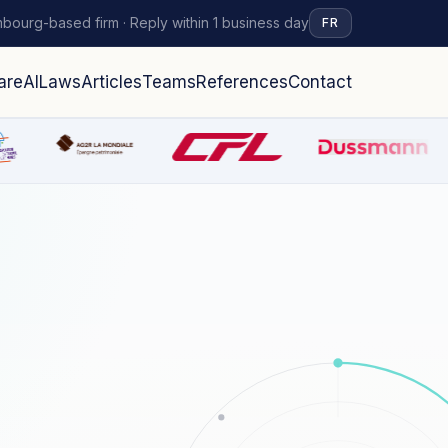
bourg-based firm · Reply within 1 business day
FR
are
AI
Laws
Articles
Teams
References
Contact