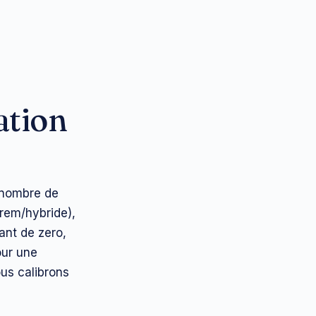
ation
 nombre de
rem/hybride),
ant de zero,
our une
us calibrons