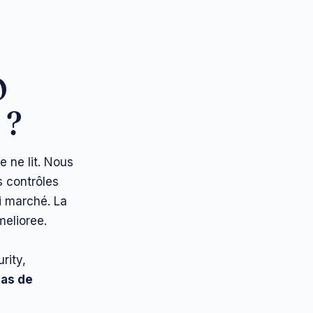
O
 ?
 ne lit. Nous
s contrôles
i marché. La
melioree.
rity,
as de