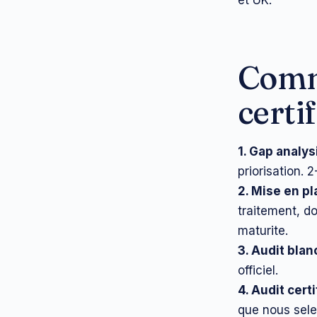
Comm
certi
1. Gap analys
priorisation. 
2. Mise en p
traitement, d
maturite.
3. Audit blan
officiel.
4. Audit certi
que nous sele