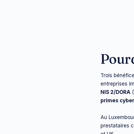
Pourq
Trois bénéfic
entreprises i
NIS 2/DORA
(
primes cybe
Au Luxembourg
prestataires c
et UK.