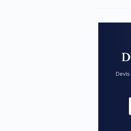
D
Devis