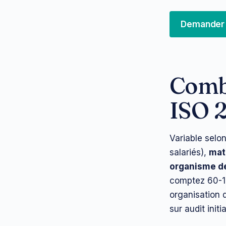
Demander 
Combi
ISO 2
Variable selon
salariés),
matu
organisme de
comptez 60-12
organisation 
sur audit initia