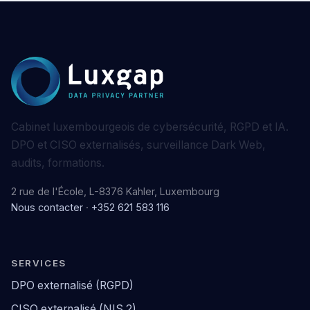
Cabinet luxembourgeois de cybersécurité, RGPD et IA.
DPO et CISO externalisés, surveillance Dark Web,
audits, formations.
2 rue de l'École, L-8376 Kahler, Luxembourg
Nous contacter
·
+352 621 583 116
SERVICES
DPO externalisé (RGPD)
CISO externalisé (NIS 2)