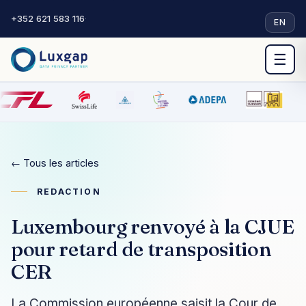
+352 621 583 116
·
EN
☰
← Tous les articles
REDACTION
Luxembourg renvoyé à la CJUE
pour retard de transposition
CER
La Commission européenne saisit la Cour de