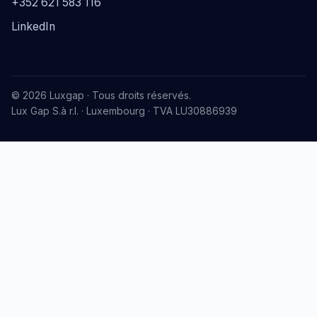
+352 621 583 116
LinkedIn
© 2026 Luxgap · Tous droits réservés.
Lux Gap S.à r.l. · Luxembourg · TVA LU30886939