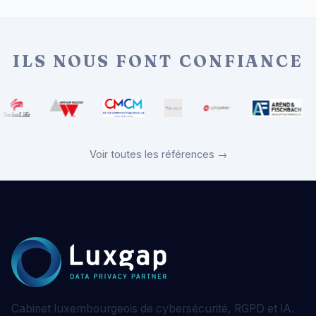
ILS NOUS FONT CONFIANCE
Voir toutes les références →
Cabinet luxembourgeois de cybersécurité, RGPD et IA.