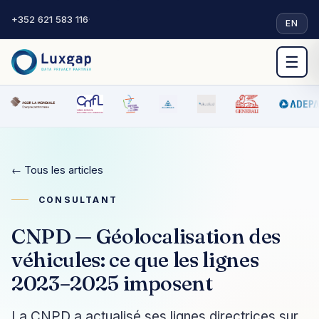
+352 621 583 116
·
EN
☰
← Tous les articles
CONSULTANT
CNPD — Géolocalisation des
véhicules: ce que les lignes
2023–2025 imposent
La CNPD a actualisé ses lignes directrices sur