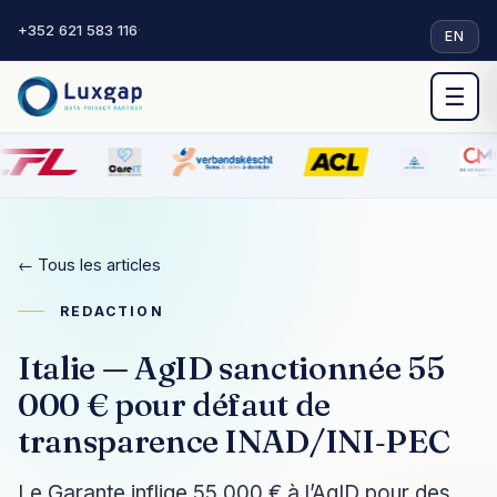
+352 621 583 116
·
EN
☰
← Tous les articles
REDACTION
Italie — AgID sanctionnée 55
000 € pour défaut de
transparence INAD/INI‑PEC
Le Garante inflige 55 000 € à l’AgID pour des