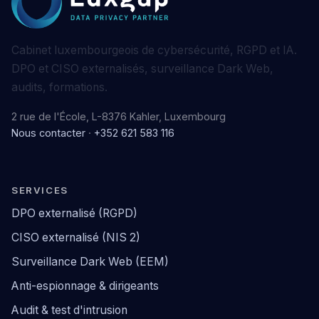
Cabinet luxembourgeois de cybersécurité, RGPD et IA.
DPO et CISO externalisés, surveillance Dark Web,
audits, formations.
2 rue de l'École, L-8376 Kahler, Luxembourg
Nous contacter
·
+352 621 583 116
SERVICES
DPO externalisé (RGPD)
CISO externalisé (NIS 2)
Surveillance Dark Web (EEM)
Anti-espionnage & dirigeants
Audit & test d'intrusion