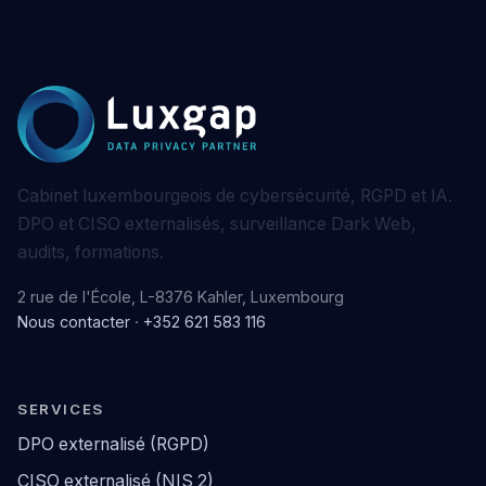
Cabinet luxembourgeois de cybersécurité, RGPD et IA.
DPO et CISO externalisés, surveillance Dark Web,
audits, formations.
2 rue de l'École, L-8376 Kahler, Luxembourg
Nous contacter
·
+352 621 583 116
SERVICES
DPO externalisé (RGPD)
CISO externalisé (NIS 2)