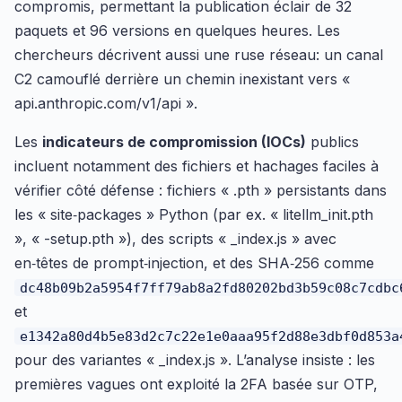
compromis, permettant la publication éclair de 32
paquets et 96 versions en quelques heures. Les
chercheurs décrivent aussi une ruse réseau: un canal
C2 camouflé derrière un chemin inexistant vers «
api.anthropic.com/v1/api ».
Les
indicateurs de compromission (IOCs)
publics
incluent notamment des fichiers et hachages faciles à
vérifier côté défense : fichiers « .pth » persistants dans
les « site‑packages » Python (par ex. « litellm_init.pth
», « -setup.pth »), des scripts « _index.js » avec
en‑têtes de prompt‑injection, et des SHA‑256 comme
dc48b09b2a5954f7ff79ab8a2fd80202bd3b59c08c7cdbc
et
e1342a80d4b5e83d2c7c22e1e0aaa95f2d88e3dbf0d853a
pour des variantes « _index.js ». L’analyse insiste : les
premières vagues ont exploité la 2FA basée sur OTP,