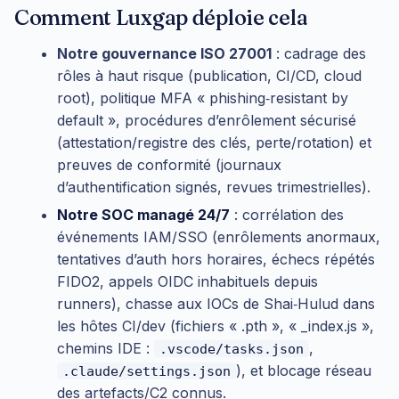
Comment Luxgap déploie cela
Notre gouvernance ISO 27001
: cadrage des
rôles à haut risque (publication, CI/CD, cloud
root), politique MFA « phishing‑resistant by
default », procédures d’enrôlement sécurisé
(attestation/registre des clés, perte/rotation) et
preuves de conformité (journaux
d’authentification signés, revues trimestrielles).
Notre SOC managé 24/7
: corrélation des
événements IAM/SSO (enrôlements anormaux,
tentatives d’auth hors horaires, échecs répétés
FIDO2, appels OIDC inhabituels depuis
runners), chasse aux IOCs de Shai‑Hulud dans
les hôtes CI/dev (fichiers « .pth », « _index.js »,
chemins IDE :
,
.vscode/tasks.json
), et blocage réseau
.claude/settings.json
des artefacts/C2 connus.