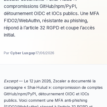
compromissions GitHub/npm/PyPI,
détournement OIDC et IOCs publics. Une MFA
FIDO2/WebAuthn, résistante au phishing,
répond à l’article 32 RGPD et coupe l’accès
initial.
Par
Cyber Luxgap
17/06/2026
Excerpt
— Le 12 juin 2026, Zscaler a documenté la
campagne « Shai‑Hulud »: compromission de comptes
GitHub/npm/PyPI, détournement OIDC et IOCs
publics. Voici comment une MFA anti‑phishing
(FIDO2/WebAuthn) répond à l’article 32 RGPD et