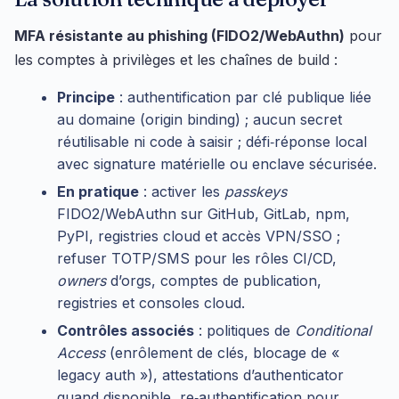
MFA résistante au phishing (FIDO2/WebAuthn)
pour
les comptes à privilèges et les chaînes de build :
Principe
: authentification par clé publique liée
au domaine (origin binding) ; aucun secret
réutilisable ni code à saisir ; défi‑réponse local
avec signature matérielle ou enclave sécurisée.
En pratique
: activer les
passkeys
FIDO2/WebAuthn sur GitHub, GitLab, npm,
PyPI, registries cloud et accès VPN/SSO ;
refuser TOTP/SMS pour les rôles CI/CD,
owners
d’orgs, comptes de publication,
registries et consoles cloud.
Contrôles associés
: politiques de
Conditional
Access
(enrôlement de clés, blocage de «
legacy auth »), attestations d’authenticator
quand disponible, re‑authentification pour