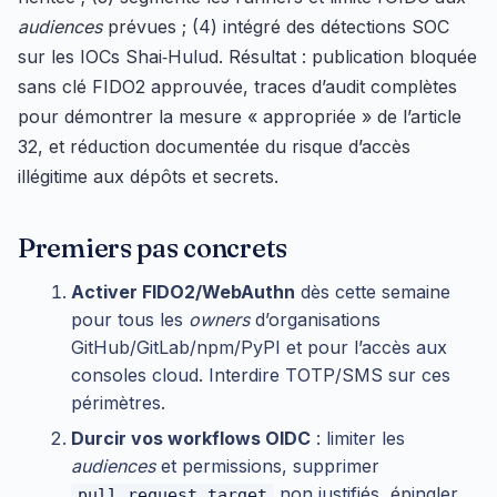
audiences
prévues ; (4) intégré des détections SOC
sur les IOCs Shai‑Hulud. Résultat : publication bloquée
sans clé FIDO2 approuvée, traces d’audit complètes
pour démontrer la mesure « appropriée » de l’article
32, et réduction documentée du risque d’accès
illégitime aux dépôts et secrets.
Premiers pas concrets
Activer FIDO2/WebAuthn
dès cette semaine
pour tous les
owners
d’organisations
GitHub/GitLab/npm/PyPI et pour l’accès aux
consoles cloud. Interdire TOTP/SMS sur ces
périmètres.
Durcir vos workflows OIDC
: limiter les
audiences
et permissions, supprimer
non justifiés, épingler
pull_request_target