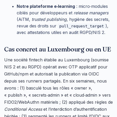
Notre plateforme e‑learning
: micro‑modules
ciblés pour développeurs et
release managers
(AiTM,
trusted publishing
, hygiène des secrets,
revue des droits sur
),
pull_request_target
avec attestations utiles en audit RGPD/NIS 2.
Cas concret au Luxembourg ou en UE
Une société fintech établie au Luxembourg (soumise
NIS 2 et au RGPD) opérait avec OTP applicatif pour
GitHub/npm et autorisait la publication via OIDC
depuis ses runners partagés. En six semaines, nous
avons : (1) basculé tous les rôles « owner »,
« publish », « secrets‑admin » et « cloud‑admin » vers
FIDO2/WebAuthn matériels ; (2) appliqué des règles de
Conditional Access
et l’interdiction d’authentification
héritée ; (3) segmenté les runners et limité l’OIDC aux