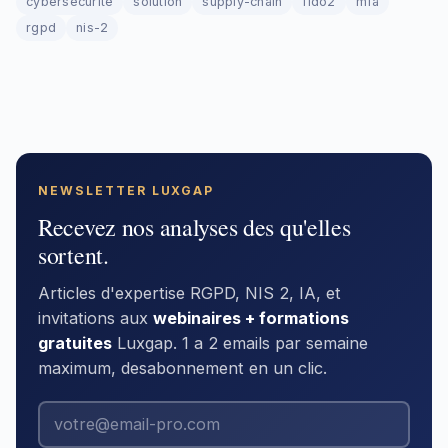
cybersecurite
solution
supply-chain
fido2
mfa
rgpd
nis-2
NEWSLETTER LUXGAP
Recevez nos analyses des qu'elles
sortent.
Articles d'expertise RGPD, NIS 2, IA, et
invitations aux
webinaires + formations
gratuites
Luxgap. 1 a 2 emails par semaine
maximum, desabonnement en un clic.