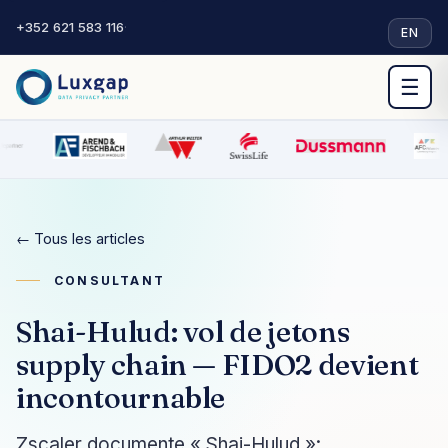
+352 621 583 116
·
EN
☰
← Tous les articles
CONSULTANT
Shai-Hulud: vol de jetons
supply chain — FIDO2 devient
incontournable
Zscaler documente « Shai-Hulud »: