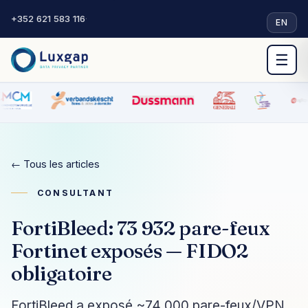
+352 621 583 116
·
EN
☰
← Tous les articles
CONSULTANT
FortiBleed: 73 932 pare-feux
Fortinet exposés — FIDO2
obligatoire
FortiBleed a exposé ~74 000 pare-feux/VPN