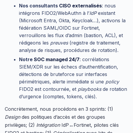
Nos consultants
CISO externalisés
: nous
intégrons FIDO2/WebAuthn à l’
IdP
existant
(Microsoft Entra, Okta, Keycloak…), activons la
fédération SAML/OIDC sur Fortinet,
verrouillons les flux d’admin (bastion, ACL), et
rédigeons les
preuves
(registre de traitement,
analyse de risques, procédures de rotation).
Notre
SOC managed 24/7
: corrélations
SIEM/XDR sur les échecs d’authentification,
détections de bruteforce sur interfaces
périmétriques, alerte immédiate si une
policy
FIDO2 est contournée, et
playbooks
de rotation
d’urgence (comptes, tokens, clés).
Concrètement, nous procédons en 3 sprints: (1)
Design
des politiques d’accès et des groupes
privilèges; (2)
Intégration
IdP↔Fortinet, pilotes clés