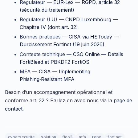
Regulateur —
EUR‑Lex — RGPD, article 32
(sécurité du traitement)
Regulateur (LU) —
CNPD Luxembourg —
Chapitre IV (dont art. 32)
Bonnes pratiques —
CISA via HSToday —
Durcissement Fortinet (19 juin 2026)
Contexte technique —
CSO Online — Détails
FortiBleed et PBKDF2 FortiOS
MFA —
CISA — Implementing
Phishing‑Resistant MFA
Besoin d’un accompagnement opérationnel et
conforme art. 32 ? Parlez‑en avec nous via la
page de
contact
.
cybersecurite
solution
fido2
mfa
rgpd
fortinet