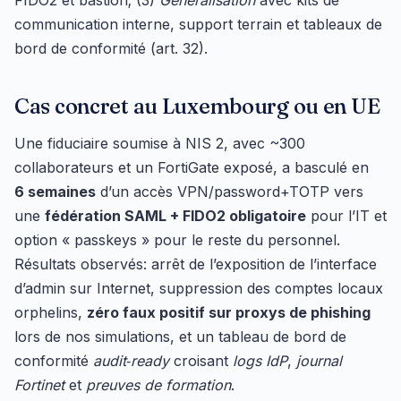
FIDO2 et bastion; (3)
Généralisation
avec kits de
communication interne, support terrain et tableaux de
bord de conformité (art. 32).
Cas concret au Luxembourg ou en UE
Une fiduciaire soumise à NIS 2, avec ~300
collaborateurs et un FortiGate exposé, a basculé en
6 semaines
d’un accès VPN/password+TOTP vers
une
fédération SAML + FIDO2 obligatoire
pour l’IT et
option « passkeys » pour le reste du personnel.
Résultats observés: arrêt de l’exposition de l’interface
d’admin sur Internet, suppression des comptes locaux
orphelins,
zéro faux positif sur proxys de phishing
lors de nos simulations, et un tableau de bord de
conformité
audit‑ready
croisant
logs IdP
,
journal
Fortinet
et
preuves de formation
.