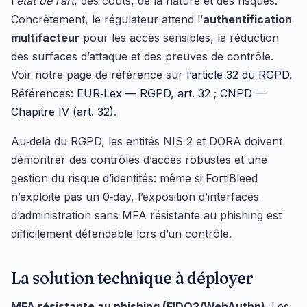
l’
état de l’art
, des coûts, de la nature et des risques.
Concrètement, le régulateur attend l’
authentification
multifacteur
pour les accès sensibles, la réduction
des surfaces d’attaque et des preuves de contrôle.
Voir notre page de référence sur
l’article 32 du RGPD
.
Références:
EUR‑Lex — RGPD, art. 32
;
CNPD —
Chapitre IV (art. 32)
.
Au‑delà du RGPD, les entités NIS 2 et DORA doivent
démontrer des contrôles d’accès robustes et une
gestion du risque d’identités: même si FortiBleed
n’exploite pas un 0‑day, l’exposition d’interfaces
d’administration sans MFA résistante au phishing est
difficilement défendable lors d’un contrôle.
La solution technique à déployer
MFA résistante au phishing (FIDO2/WebAuthn)
. Les