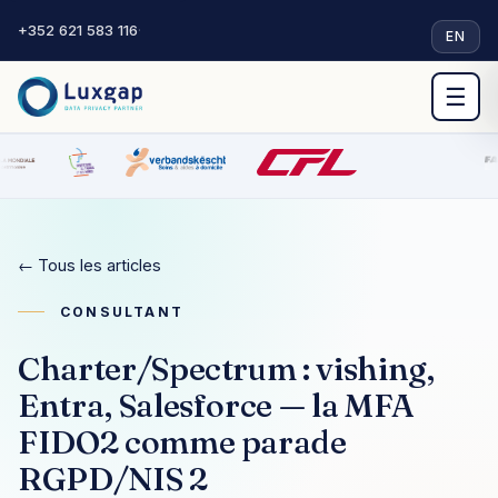
+352 621 583 116
·
EN
☰
← Tous les articles
CONSULTANT
Charter/Spectrum : vishing,
Entra, Salesforce — la MFA
FIDO2 comme parade
RGPD/NIS 2