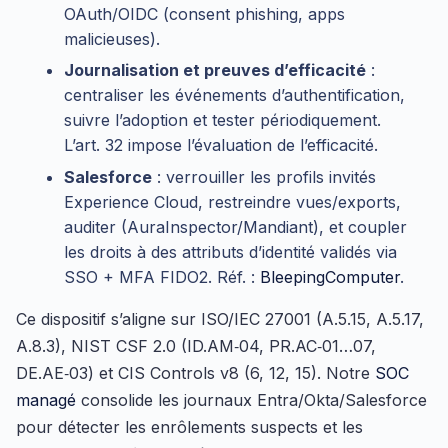
OAuth/OIDC (consent phishing, apps
malicieuses).
Journalisation et preuves d’efficacité
:
centraliser les événements d’authentification,
suivre l’adoption et tester périodiquement.
L’art. 32 impose l’évaluation de l’efficacité.
Salesforce
: verrouiller les profils invités
Experience Cloud, restreindre vues/exports,
auditer (AuraInspector/Mandiant), et coupler
les droits à des attributs d’identité validés via
SSO + MFA FIDO2. Réf. :
BleepingComputer
.
Ce dispositif s’aligne sur ISO/IEC 27001 (A.5.15, A.5.17,
A.8.3), NIST CSF 2.0 (ID.AM‑04, PR.AC‑01…07,
DE.AE‑03) et CIS Controls v8 (6, 12, 15). Notre
SOC
managé
consolide les journaux Entra/Okta/Salesforce
pour détecter les enrôlements suspects et les