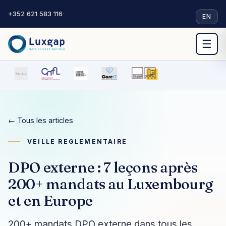
+352 621 583 116
·
EN
☰
← Tous les articles
VEILLE REGLEMENTAIRE
DPO externe : 7 leçons après
200+ mandats au Luxembourg
et en Europe
200+ mandats DPO externe dans tous les