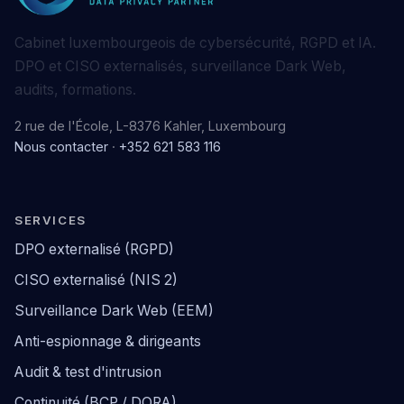
Cabinet luxembourgeois de cybersécurité, RGPD et IA.
DPO et CISO externalisés, surveillance Dark Web,
audits, formations.
2 rue de l'École, L-8376 Kahler, Luxembourg
Nous contacter
·
+352 621 583 116
SERVICES
DPO externalisé (RGPD)
CISO externalisé (NIS 2)
Surveillance Dark Web (EEM)
Anti-espionnage & dirigeants
Audit & test d'intrusion
Continuité (BCP / DORA)