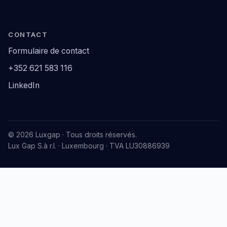
CONTACT
Formulaire de contact
+352 621 583 116
LinkedIn
© 2026 Luxgap · Tous droits réservés.
Lux Gap S.à r.l. · Luxembourg · TVA LU30886939