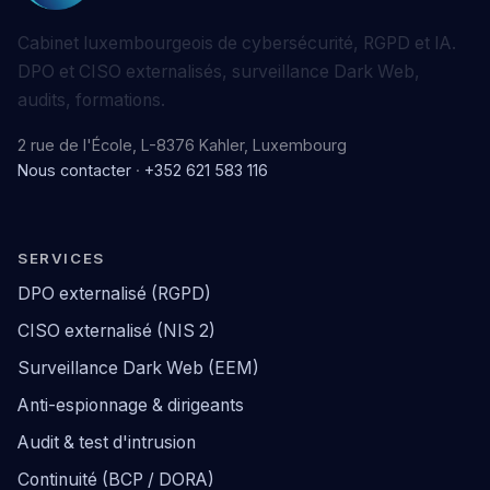
Cabinet luxembourgeois de cybersécurité, RGPD et IA.
DPO et CISO externalisés, surveillance Dark Web,
audits, formations.
2 rue de l'École, L-8376 Kahler, Luxembourg
Nous contacter
·
+352 621 583 116
SERVICES
DPO externalisé (RGPD)
CISO externalisé (NIS 2)
Surveillance Dark Web (EEM)
Anti-espionnage & dirigeants
Audit & test d'intrusion
Continuité (BCP / DORA)