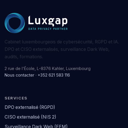
Cabinet luxembourgeois de cybersécurité, RGPD et IA.
DPO et CISO externalisés, surveillance Dark Web,
audits, formations.
2 rue de l'École, L-8376 Kahler, Luxembourg
Nous contacter
·
+352 621 583 116
SERVICES
DPO externalisé (RGPD)
CISO externalisé (NIS 2)
Surveillance Dark Web (EEM)