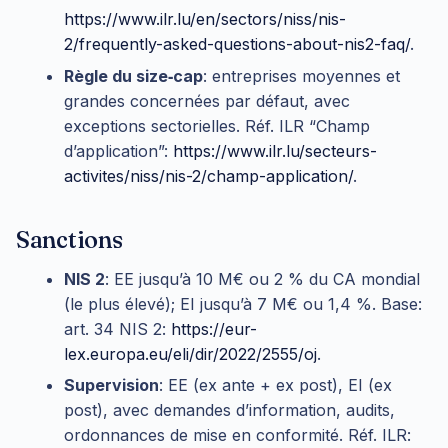
https://www.ilr.lu/en/sectors/niss/nis-
2/frequently-asked-questions-about-nis2-faq/
.
Règle du size‑cap
: entreprises moyennes et
grandes concernées par défaut, avec
exceptions sectorielles. Réf. ILR “Champ
d’application”:
https://www.ilr.lu/secteurs-
activites/niss/nis-2/champ-application/
.
Sanctions
NIS 2
: EE jusqu’à 10 M€ ou 2 % du CA mondial
(le plus élevé); EI jusqu’à 7 M€ ou 1,4 %. Base:
art. 34 NIS 2:
https://eur-
lex.europa.eu/eli/dir/2022/2555/oj
.
Supervision
: EE (ex ante + ex post), EI (ex
post), avec demandes d’information, audits,
ordonnances de mise en conformité. Réf. ILR: