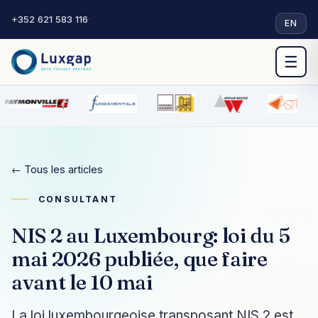
+352 621 583 116
·
EN
☰
← Tous les articles
CONSULTANT
NIS 2 au Luxembourg: loi du 5
mai 2026 publiée, que faire
avant le 10 mai
La loi luxembourgeoise transposant NIS 2 est