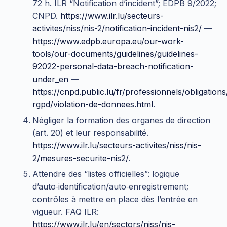
72 h. ILR “Notification d’incident”; EDPB 9/2022;
CNPD.
https://www.ilr.lu/secteurs-
activites/niss/nis-2/notification-incident-nis2/
—
https://www.edpb.europa.eu/our-work-
tools/our-documents/guidelines/guidelines-
92022-personal-data-breach-notification-
under_en
—
https://cnpd.public.lu/fr/professionnels/obligations
rgpd/violation-de-donnees.html
.
Négliger la formation des organes de direction
(art. 20) et leur responsabilité.
https://www.ilr.lu/secteurs-activites/niss/nis-
2/mesures-securite-nis2/
.
Attendre des “listes officielles”: logique
d’auto‑identification/auto‑enregistrement;
contrôles à mettre en place dès l’entrée en
vigueur. FAQ ILR:
https://www.ilr.lu/en/sectors/niss/nis-