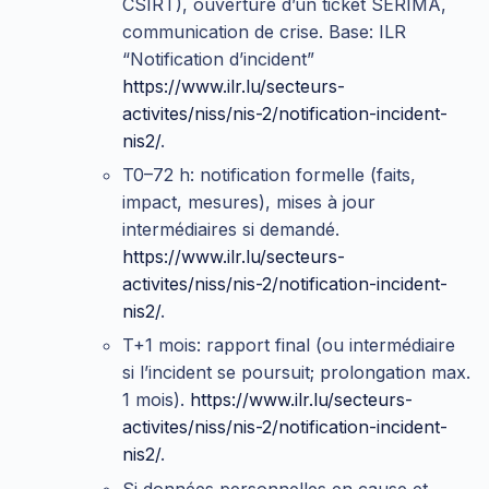
CSIRT), ouverture d’un ticket SERIMA,
communication de crise. Base: ILR
“Notification d’incident”
https://www.ilr.lu/secteurs-
activites/niss/nis-2/notification-incident-
nis2/
.
T0–72 h: notification formelle (faits,
impact, mesures), mises à jour
intermédiaires si demandé.
https://www.ilr.lu/secteurs-
activites/niss/nis-2/notification-incident-
nis2/
.
T+1 mois: rapport final (ou intermédiaire
si l’incident se poursuit; prolongation max.
1 mois).
https://www.ilr.lu/secteurs-
activites/niss/nis-2/notification-incident-
nis2/
.
Si données personnelles en cause et