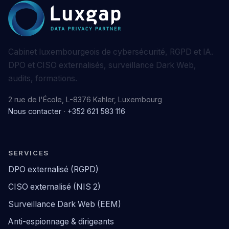
Cabinet luxembourgeois de cybersécurité, RGPD et IA.
DPO et CISO externalisés, surveillance Dark Web,
audits, formations.
2 rue de l'École, L-8376 Kahler, Luxembourg
Nous contacter
·
+352 621 583 116
SERVICES
DPO externalisé (RGPD)
CISO externalisé (NIS 2)
Surveillance Dark Web (EEM)
Anti-espionnage & dirigeants