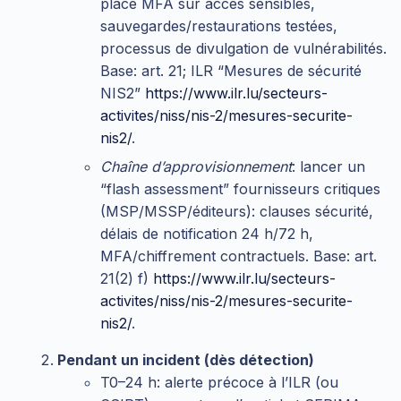
place MFA sur accès sensibles,
sauvegardes/restaurations testées,
processus de divulgation de vulnérabilités.
Base: art. 21; ILR “Mesures de sécurité
NIS2”
https://www.ilr.lu/secteurs-
activites/niss/nis-2/mesures-securite-
nis2/
.
Chaîne d’approvisionnement
: lancer un
“flash assessment” fournisseurs critiques
(MSP/MSSP/éditeurs): clauses sécurité,
délais de notification 24 h/72 h,
MFA/chiffrement contractuels. Base: art.
21(2) f)
https://www.ilr.lu/secteurs-
activites/niss/nis-2/mesures-securite-
nis2/
.
Pendant un incident (dès détection)
T0–24 h: alerte précoce à l’ILR (ou