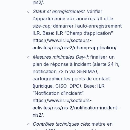
nis2/
.
Statut et enregistrement
: vérifier
l’appartenance aux annexes I/II et le
size‑cap; démarrer l’auto‑enregistrement
ILR. Base: ILR “Champ d’application”
https://www.ilr.lu/secteurs-
activites/niss/nis-2/champ-application/
.
Mesures minimales Day‑1
: finaliser un
plan de réponse à incident (alerte 24 h,
notification 72 h via SERIMA),
cartographier les points de contact
(juridique, CISO, DPO). Base: ILR
“Notification d’incident”
https://www.ilr.lu/secteurs-
activites/niss/nis-2/notification-incident-
nis2/
.
Contrôles techniques clés
: mettre en