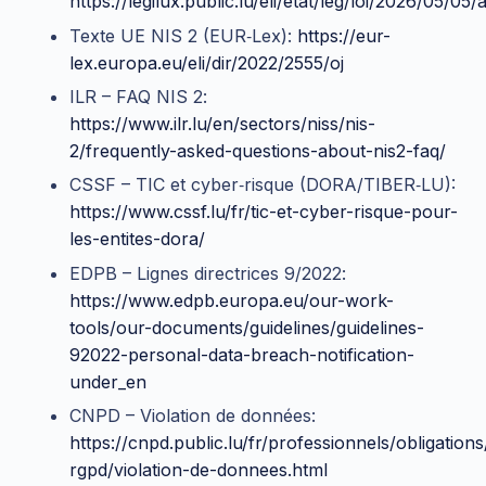
https://legilux.public.lu/eli/etat/leg/loi/2026/05/05/
Texte UE NIS 2 (EUR‑Lex):
https://eur-
lex.europa.eu/eli/dir/2022/2555/oj
ILR – FAQ NIS 2:
https://www.ilr.lu/en/sectors/niss/nis-
2/frequently-asked-questions-about-nis2-faq/
CSSF – TIC et cyber‑risque (DORA/TIBER‑LU):
https://www.cssf.lu/fr/tic-et-cyber-risque-pour-
les-entites-dora/
EDPB – Lignes directrices 9/2022:
https://www.edpb.europa.eu/our-work-
tools/our-documents/guidelines/guidelines-
92022-personal-data-breach-notification-
under_en
CNPD – Violation de données:
https://cnpd.public.lu/fr/professionnels/obligations
rgpd/violation-de-donnees.html