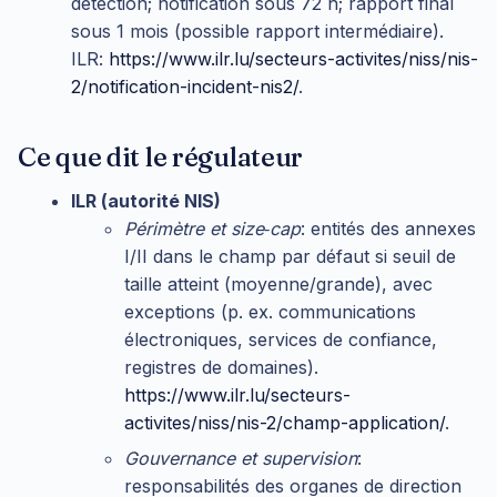
détection; notification sous 72 h; rapport final
sous 1 mois (possible rapport intermédiaire).
ILR:
https://www.ilr.lu/secteurs-activites/niss/nis-
2/notification-incident-nis2/
.
Ce que dit le régulateur
ILR (autorité NIS)
Périmètre et size‑cap
: entités des annexes
I/II dans le champ par défaut si seuil de
taille atteint (moyenne/grande), avec
exceptions (p. ex. communications
électroniques, services de confiance,
registres de domaines).
https://www.ilr.lu/secteurs-
activites/niss/nis-2/champ-application/
.
Gouvernance et supervision
:
responsabilités des organes de direction