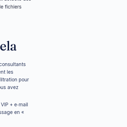
e fichiers
ela
 consultants
nt les
ltration pour
vous avez
 VIP + e‑mail
assage en «