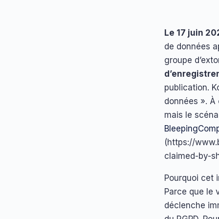
Le 17 juin 20
de données ap
groupe d’exto
d’enregistr
publication. 
données ». À c
mais le scénar
BleepingComp
(https://www
claimed-by-sh
Pourquoi cet 
Parce que le v
déclenche imm
du RGPD. Pour