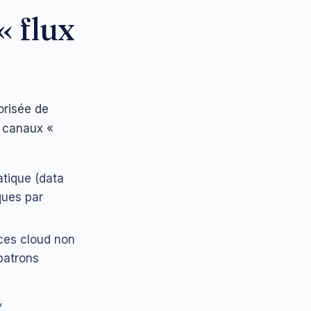
« flux
orisée de
u canaux «
tique (data
ques par
ces cloud non
patrons
,