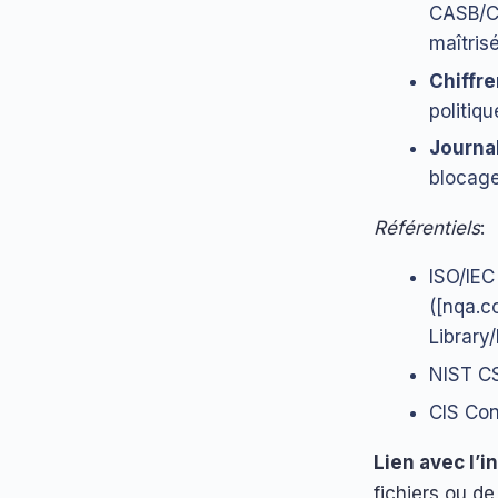
CASB/C
maîtris
Chiffre
politiqu
Journal
blocage
Référentiels
:
ISO/IEC
([nqa.c
Library
NIST CS
CIS Con
Lien avec l’i
fichiers ou d