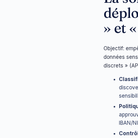
déplo
» et 
Objectif: emp
données sensi
discrets » (AP
Classi
discove
sensibil
Politiq
approuv
IBAN/NI
Contrô