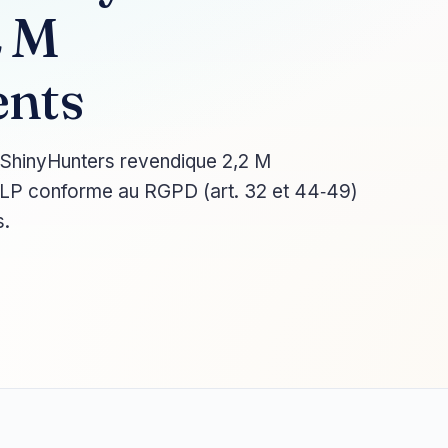
2 M
ents
e ShinyHunters revendique 2,2 M
DLP conforme au RGPD (art. 32 et 44‑49)
s.