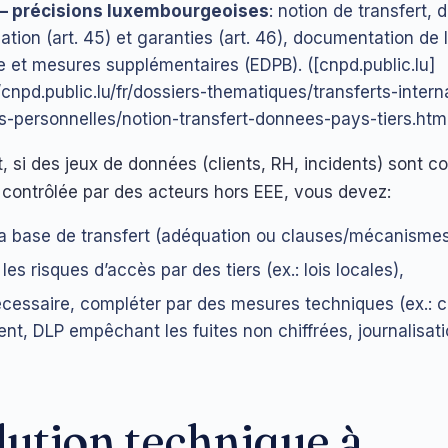
 précisions luxembourgeoises
: notion de transfert, 
ation (art. 45) et garanties (art. 46), documentation de 
ue et mesures supplémentaires (EDPB). ([cnpd.public.lu]
//cnpd.public.lu/fr/dossiers-thematiques/transferts-inter
-personnelles/notion-transfert-donnees-pays-tiers.html
 si des jeux de données (clients, RH, incidents) sont c
e contrôlée par des acteurs hors EEE, vous devez:
 la base de transfert (adéquation ou clauses/mécanismes d
les risques d’accès par des tiers (ex.: lois locales),
nécessaire, compléter par des mesures techniques (ex.: c
ient, DLP empêchant les fuites non chiffrées, journalisat
lution technique à