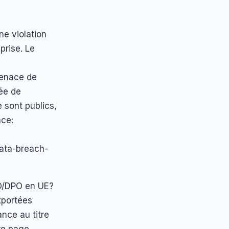
e violation
prise. Le
menace de
ée de
 sont publics,
nce:
ata-breach-
SO/DPO en UE?
xportées
nce au titre
re page