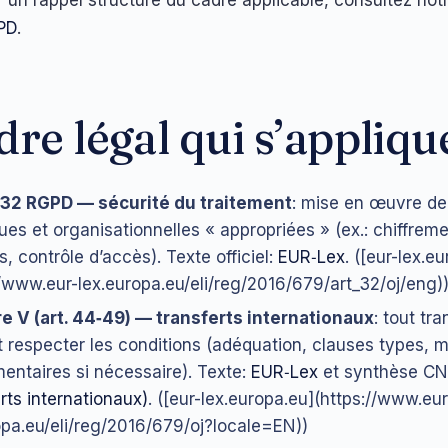
PD
.
dre légal qui s’appliqu
 32 RGPD — sécurité du traitement
: mise en œuvre d
ues et organisationnelles « appropriées » (ex.: chiffreme
s, contrôle d’accès). Texte officiel:
EUR‑Lex
. ([eur-lex.e
//www.eur-lex.europa.eu/eli/reg/2016/679/art_32/oj/eng)
e V (art. 44‑49) — transferts internationaux
: tout tra
t respecter les conditions (adéquation, clauses types, 
entaires si nécessaire). Texte:
EUR‑Lex
et synthèse C
rts internationaux)
. ([eur-lex.europa.eu](https://www.eur
opa.eu/eli/reg/2016/679/oj?locale=EN))