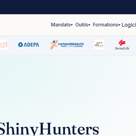
Mandats
Outils
Formations
Logic
 ShinyHunters