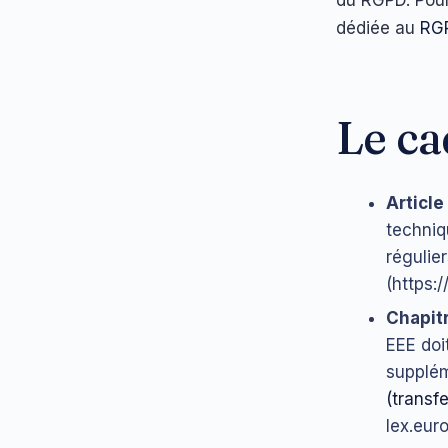
dédiée au
RG
Le ca
Article
techniq
régulier
(https:
Chapitr
EEE doi
supplém
(transfe
lex.eur