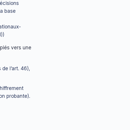
décisions
la base
nationaux-
))
opiés vers une
e l’art. 46),
hiffrement
ion probante).