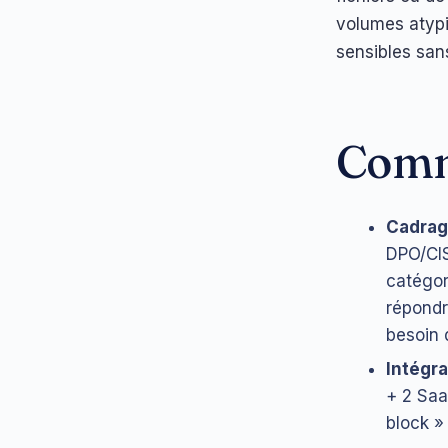
volumes atypi
sensibles sans
Comm
Cadrag
DPO/CIS
catégor
répondr
besoin 
Intégra
+ 2 Saa
block »