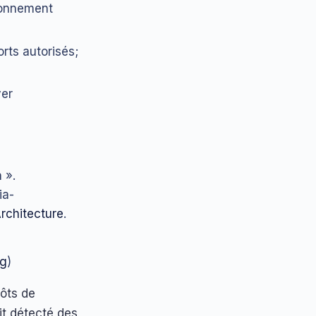
ronnement
orts autorisés;
ver
 ».
ia-
rchitecture
.
rg
)
pôts de
it détecté des