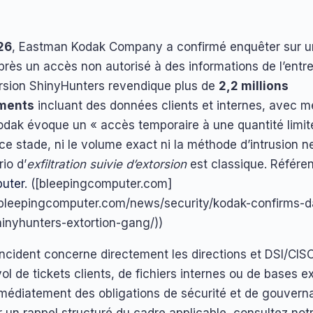
26
, Eastman Kodak Company a confirmé enquêter sur un
rès un accès non autorisé à des informations de l’entre
rsion ShinyHunters revendique plus de
2,2 millions
ements
incluant des données clients et internes, avec 
Kodak évoque un « accès temporaire à une quantité limit
e stade, ni le volume exact ni la méthode d’intrusion ne
io d’
exfiltration suivie d’extorsion
est classique. Référe
uter
. ([bleepingcomputer.com]
.bleepingcomputer.com/news/security/kodak-confirms-d
inyhunters-extortion-gang/))
incident concerne directement les directions et DSI/CI
ol de tickets clients, de fichiers internes ou de bases e
édiatement des obligations de sécurité et de gouverna
 un rappel structuré du cadre applicable, consultez not