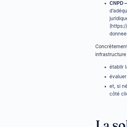
CNPD —
d’adéqu
juridiq
(https:
donnees
Concrètement,
infrastructur
établir
évaluer 
et, si 
côté cl
La so