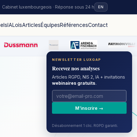
Cabinet luxembourgeois · Réponse sous 24 h
EN
iels
IA
Lois
Articles
Équipes
Références
Contact
NEWSLETTER LUXGAP
Recevez nos analyses
Articles RGPD, NIS 2, IA + invitations
webinaires gratuits
.
M'inscrire →
Désabonnement 1 clic. RGPD garanti.