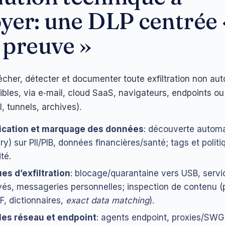
yer: une DLP centrée 
« preuve »
êcher, détecter et documenter toute exfiltration non aut
bles, via e‑mail, cloud SaaS, navigateurs, endpoints o
I, tunnels, archives).
fication et marquage des données
: découverte automa
ry) sur PII/PIB, données financières/santé; tags et politi
ité.
ues d’exfiltration
: blocage/quarantaine vers USB, servi
és, messageries personnelles; inspection de contenu (
F, dictionnaires,
exact data matching
).
les réseau et endpoint
: agents endpoint, proxies/SWG