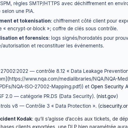
SPM, règles SMTP/HTTPS avec déchiffrement en envi
é selon une PIA.
ment et tokenisation
: chiffrement côté client pour exp
e « encrypt‑or‑block »; coffre de clés sous contrôle.
isation et forensics
: logs signés/horodatés pour prou
/autorisation et reconstituer les événements.
 27002:2022 — contrôle 8.12 « Data Leakage Prevention
om](https://www.nqa.com/medialibraries/NQA/NQA-Med
/PDFs/NQA-ISO-27002-Mapping.pdf)) et
Open Security A
F 2.0 — catégorie PR.DS (Data Security). (
nist.gov
)
trols v8 — Contrôle 3 « Data Protection ». (
cisecurity.o
ncident Kodak
: qu’il s’agisse d’accès aux tickets, de dé
e bases clients exportées, une DLP bien paramétrée aura