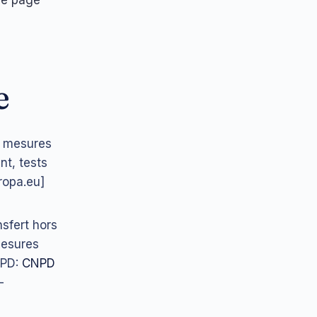
e
e mesures
nt, tests
uropa.eu]
)
nsfert hors
mesures
NPD:
CNPD
-