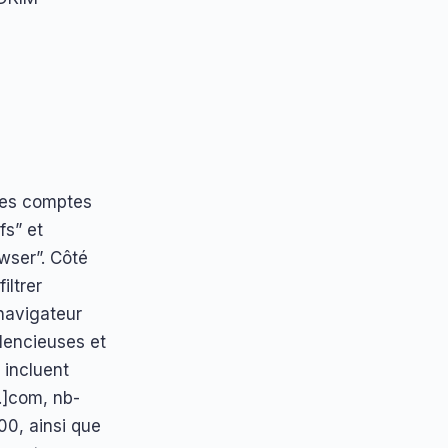
des comptes
fs” et
wser”. Côté
iltrer
 navigateur
lencieuses et
 incluent
.]com, nb-
00, ainsi que