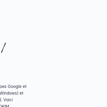
 /
upes Google et
(Windows) et
. Voici
/DKIM