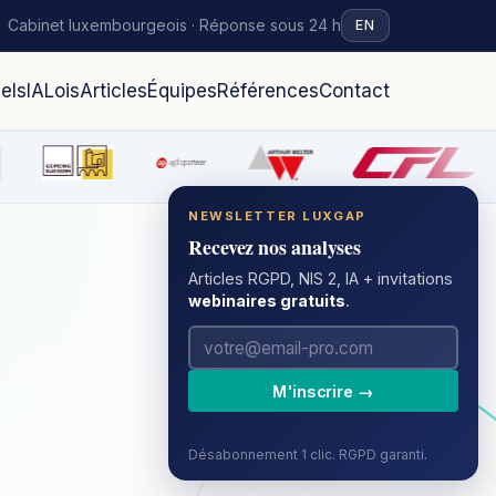
Cabinet luxembourgeois · Réponse sous 24 h
EN
iels
IA
Lois
Articles
Équipes
Références
Contact
NEWSLETTER LUXGAP
Recevez nos analyses
Articles RGPD, NIS 2, IA + invitations
webinaires gratuits
.
M'inscrire →
Désabonnement 1 clic. RGPD garanti.