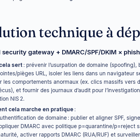
lution technique à dé
il security gateway + DMARC/SPF/DKIM × phishi
cela sert
: prévenir l’usurpation de domaine (spoofing), 
jointes/pièges URL, isoler les liens dans un navigateur s
r les comportements anormaux (ex. clics massifs vers
cus), et fournir des journaux d’audit pour l’investigation
tion NIS 2.
t cela marche en pratique
:
uthentification de domaine : publier et aligner SPF, sign
ppliquer DMARC avec politique p=quarantine/p=reject s
aturité, activer rapports DMARC (RUA/RUF) et surveiller