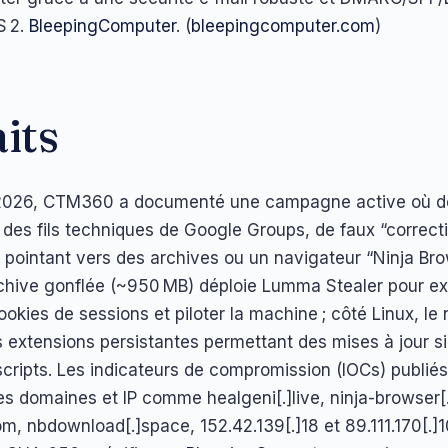
S 2.
BleepingComputer
. (
bleepingcomputer.com
)
aits
r 2026, CTM360 a documenté une campagne active où 
 des fils techniques de Google Groups, de faux “correcti
” pointant vers des archives ou un navigateur “Ninja Bro
chive gonflée (~950 MB) déploie Lumma Stealer pour exf
cookies de sessions et piloter la machine ; côté Linux, le
extensions persistantes permettant des mises à jour si
 scripts. Les indicateurs de compromission (IOCs) publiés
 domaines et IP comme healgeni[.]live, ninja-browser[
m, nbdownload[.]space, 152.42.139[.]18 et 89.111.170[.]1