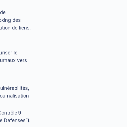
 de
oxing des
tion de liens,
riser le
journaux vers
lnérabilités,
journalisation
Contrôle 9
e Defenses”).