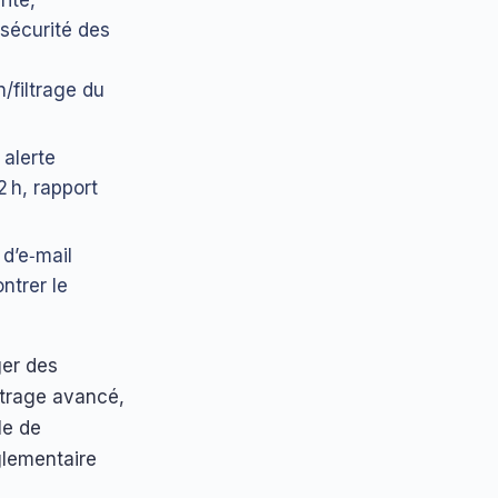
ité,
 sécurité des
/filtrage du
 alerte
 h, rapport
d’e‑mail
ntrer le
ger des
ltrage avancé,
le de
églementaire