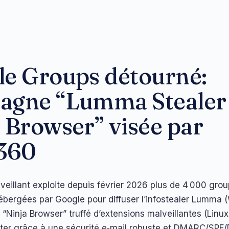
le Groups détourné:
agne “Lumma Stealer
 Browser” visée par
360
veillant exploite depuis février 2026 plus de 4 000 gro
bergées par Google pour diffuser l’infostealer Lumma 
“Ninja Browser” truffé d’extensions malveillantes (Linux)
ter grâce à une sécurité e‑mail robuste et DMARC/SPF