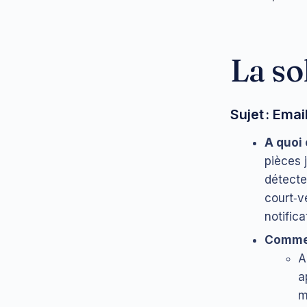
La so
Sujet : Ema
A quoi 
pièces 
détecte
court‑vé
notifica
Commen
A
a
m