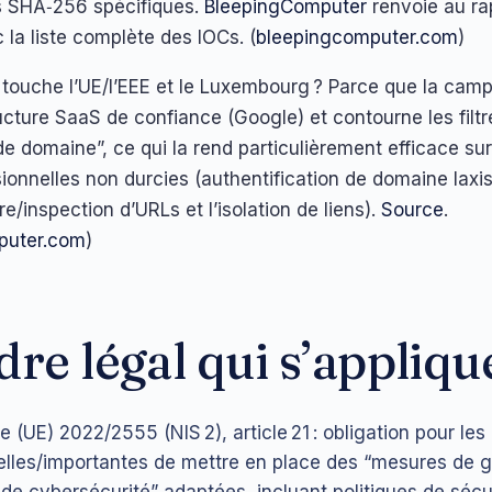
 SHA‑256 spécifiques.
BleepingComputer
renvoie au ra
a liste complète des IOCs. (
bleepingcomputer.com
)
 touche l’UE/l’EEE et le Luxembourg ? Parce que la ca
ructure SaaS de confiance (Google) et contourne les filt
de domaine”, ce qui la rend particulièrement efficace sur
ionnelles non durcies (authentification de domaine laxis
ure/inspection d’URLs et l’isolation de liens).
Source
.
puter.com
)
dre légal qui s’appliqu
e (UE) 2022/2555 (NIS 2), article 21 : obligation pour les
elles/importantes de mettre en place des “mesures de g