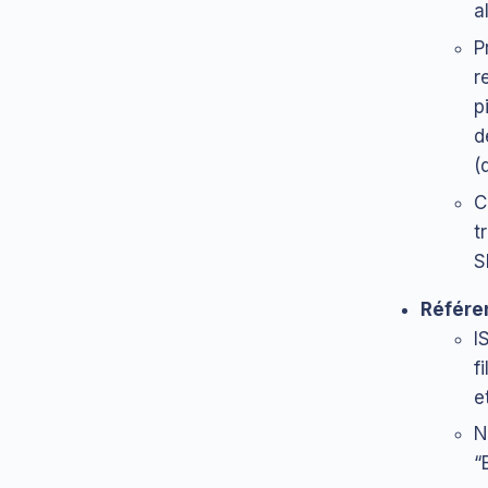
a
P
r
p
d
(
C
t
S
Référen
I
f
e
N
“