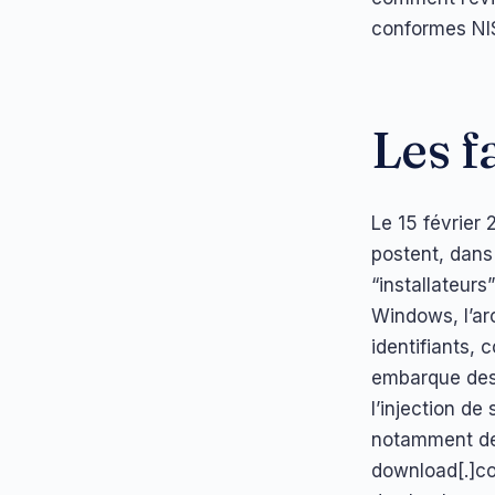
conformes NI
Les f
Le 15 févrie
postent, dans
“installateurs
Windows, l’ar
identifiants, 
embarque des 
l’injection de
notamment des
download[.]co