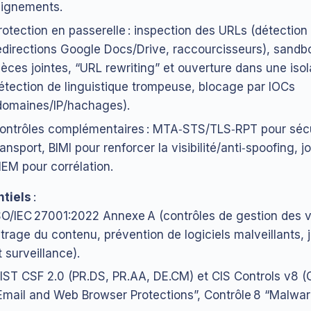
lignements.
rotection en passerelle : inspection des URLs (détection
edirections Google Docs/Drive, raccourcisseurs), sandb
ièces jointes, “URL rewriting” et ouverture dans une isola
étection de linguistique trompeuse, blocage par IOCs
domaines/IP/hachages).
ontrôles complémentaires : MTA‑STS/TLS‑RPT pour sécu
ransport, BIMI pour renforcer la visibilité/anti‑spoofing, 
IEM pour corrélation.
tiels
:
SO/IEC 27001:2022 Annexe A (contrôles de gestion des vu
iltrage du contenu, prévention de logiciels malveillants, 
t surveillance).
IST CSF 2.0 (PR.DS, PR.AA, DE.CM) et CIS Controls v8 (
Email and Web Browser Protections”, Contrôle 8 “Malwar