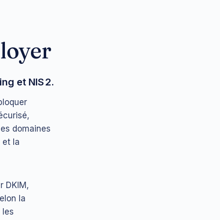
ployer
ng et NIS 2.
bloquer
écurisé,
 des domaines
 et la
er DKIM,
elon la
 les