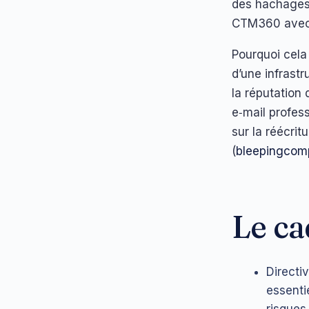
des hachages
CTM360 avec l
Pourquoi cela
d’une infrast
la réputation 
e‑mail profess
sur la réécrit
(
bleepingcom
Le ca
Directiv
essenti