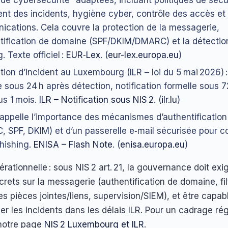
 de cybersécurité” adaptées, incluant politiques de sécur
ent des incidents, hygiène cyber, contrôle des accès et
cations. Cela couvre la protection de la messagerie,
ntification de domaine (SPF/DKIM/DMARC) et la détection
. Texte officiel :
EUR‑Lex
. (
eur-lex.europa.eu
)
tion d’incident au Luxembourg (ILR – loi du 5 mai 2026) :
 sous 24 h après détection, notification formelle sous 72
us 1 mois.
ILR – Notification sous NIS 2
. (
ilr.lu
)
appelle l’importance des mécanismes d’authentification 
 SPF, DKIM) et d’un passerelle e‑mail sécurisée pour co
hishing.
ENISA – Flash Note
. (
enisa.europa.eu
)
rationnelle : sous NIS 2 art. 21, la gouvernance doit exi
crets sur la messagerie (authentification de domaine, fi
s pièces jointes/liens, supervision/SIEM), et être capab
ier les incidents dans les délais ILR. Pour un cadrage r
 notre page
NIS 2 Luxembourg et ILR
.