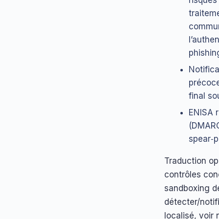
risques
traitem
communi
l’authe
phishing
Notifica
précoce
final so
ENISA r
(DMARC,
spear‑p
Traduction opé
contrôles con
sandboxing de
détecter/notif
localisé, voir