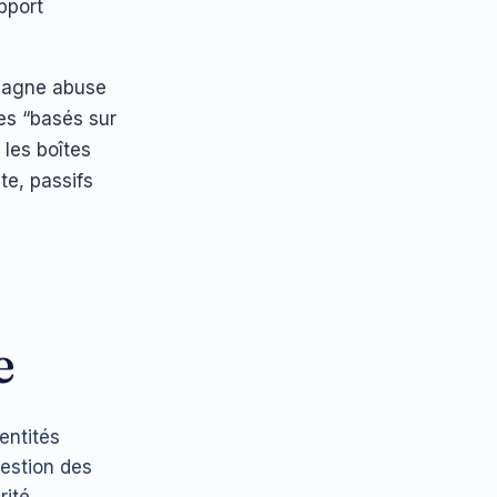
pport
mpagne abuse
res “basés sur
 les boîtes
te, passifs
e
 entités
estion des