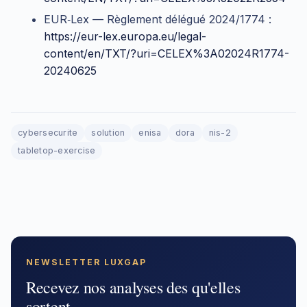
EUR‑Lex — Règlement délégué 2024/1774 :
https://eur-lex.europa.eu/legal-
content/en/TXT/?uri=CELEX%3A02024R1774-
20240625
cybersecurite
solution
enisa
dora
nis-2
tabletop-exercise
NEWSLETTER LUXGAP
Recevez nos analyses des qu'elles
sortent.