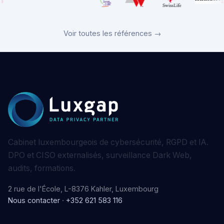
Voir toutes les références →
Cabinet luxembourgeois de cybersécurité, RGPD et IA.
DPO et CISO externalisés, surveillance Dark Web,
audits, formations.
2 rue de l'École, L-8376 Kahler, Luxembourg
Nous contacter
·
+352 621 583 116