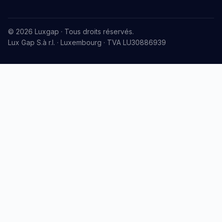
© 2026 Luxgap · Tous droits réservés.
Lux Gap S.à r.l. · Luxembourg · TVA LU30886939