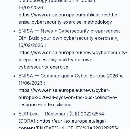
Methodology (publication + toolkit),
16/02/2026 :
https://www.enisa.europa.eu/publications/the-
enisa-cybersecurity-exercise-methodology
ENISA — News « Cybersecurity preparedness
DIY: Build your own cybersecurity exercise »,
16/02/2026 :
https://www.enisa.europa.eu/news/cybersecurity-
preparedness-diy-build-your-own-
cybersecurity-exercise
ENISA — Communiqué « Cyber Europe 2026 »,
11/06/2026 :
https://www.enisa.europa.eu/news/cyber-
europe-2026-all-eyes-on-the-eus-collective-
response-and-resilience
EUR‑Lex — Règlement (UE) 2022/2554
(DORA) :
https://eur-lex.europa.eu/legal-
content/EN/TXT/?uri=CELEX%3A32022R2554