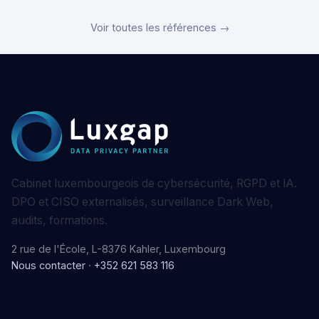
Voir toutes les références →
Cabinet luxembourgeois de cybersécurité, RGPD et IA.
DPO et CISO externalisés, surveillance Dark Web,
audits, formations.
2 rue de l'École, L-8376 Kahler, Luxembourg
Nous contacter
·
+352 621 583 116