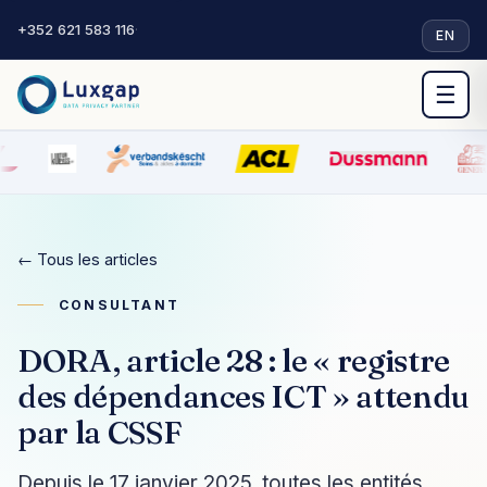
+352 621 583 116
·
EN
☰
← Tous les articles
CONSULTANT
DORA, article 28 : le « registre
des dépendances ICT » attendu
par la CSSF
Depuis le 17 janvier 2025, toutes les entités