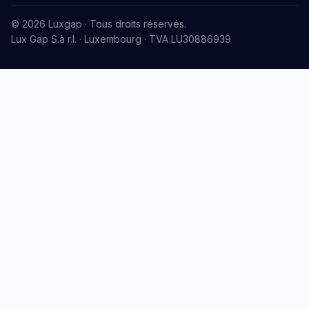
© 2026 Luxgap · Tous droits réservés.
Lux Gap S.à r.l. · Luxembourg · TVA LU30886939