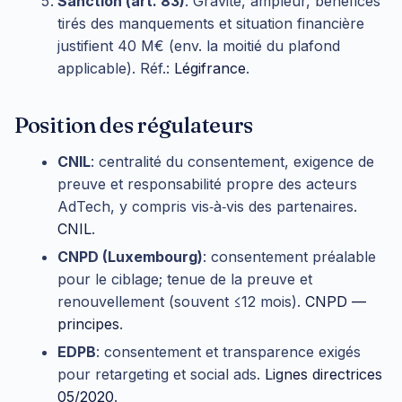
Sanction (art. 83)
. Gravité, ampleur, bénéfices
tirés des manquements et situation financière
justifient 40 M€ (env. la moitié du plafond
applicable). Réf.:
Légifrance
.
Position des régulateurs
CNIL
: centralité du consentement, exigence de
preuve et responsabilité propre des acteurs
AdTech, y compris vis‑à‑vis des partenaires.
CNIL
.
CNPD (Luxembourg)
: consentement préalable
pour le ciblage; tenue de la preuve et
renouvellement (souvent ≤12 mois).
CNPD —
principes
.
EDPB
: consentement et transparence exigés
pour retargeting et social ads.
Lignes directrices
05/2020
.