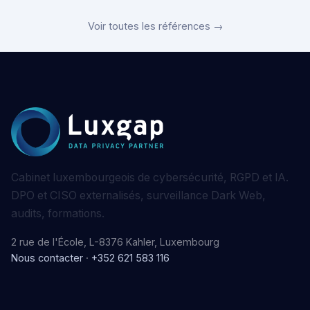
Voir toutes les références →
Cabinet luxembourgeois de cybersécurité, RGPD et IA.
DPO et CISO externalisés, surveillance Dark Web,
audits, formations.
2 rue de l'École, L-8376 Kahler, Luxembourg
Nous contacter
·
+352 621 583 116