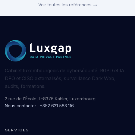
Voir toutes les références →
Cabinet luxembourgeois de cybersécurité, RGPD et IA.
DPO et CISO externalisés, surveillance Dark Web,
audits, formations.
2 rue de l'École, L-8376 Kahler, Luxembourg
Nous contacter
·
+352 621 583 116
SERVICES