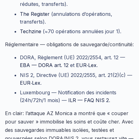
réduites, transferts).
The Register
(annulations d’opérations,
transferts).
Techzine
(≈70 opérations annulées jour 1).
Réglementaire — obligations de sauvegarde/continuité:
DORA, Règlement (UE) 2022/2554, art. 12 —
EBA — DORA art. 12
et
EUR‑Lex
.
NIS 2, Directive (UE) 2022/2555, art. 21(2)(c) —
EUR‑Lex
.
Luxembourg — Notification des incidents
(24h/72h/1 mois) —
ILR — FAQ NIS 2
.
En clair: l’attaque AZ Monica a montré que « couper
pour sauver » immobilise les soins et coûte cher. Avec
des sauvegardes immuables isolées, testées et
gouvernées selon DORA/NIS 2, vous restaurez vite —