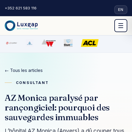
+352 621 583 116
·
EN
☰
← Tous les articles
CONSULTANT
AZ Monica paralysé par
rançongiciel: pourquoi des
sauvegardes immuables
L’hôpital AZ Monica (Anvers) a dû couper tous