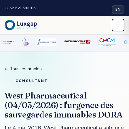
+352 621 583 116
·
EN
☰
← Tous les articles
CONSULTANT
West Pharmaceutical
(04/05/2026) : l'urgence des
sauvegardes immuables DORA
Le 4 mai 2026, West Pharmaceutical a subi une