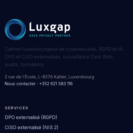
Cabinet luxembourgeois de cybersécurité, RGPD et IA.
DPO et CISO externalisés, surveillance Dark Web,
audits, formations.
2 rue de l'École, L-8376 Kahler, Luxembourg
Nous contacter
·
+352 621 583 116
SERVICES
DPO externalisé (RGPD)
CISO externalisé (NIS 2)