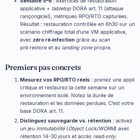
Semaine 5–6
: exercices de restauration
applicative +
tabletop
DORA art. 11 (attaque
rançongiciel), métriques RPO/RTO capturées.
Résultat : restauration contrôlée en 6h30 sur un
scénario chiffrage total d’une VM applicative,
avec
zéro ré‑infection
grâce au
scan
pré‑restore et au
landing zone
propre.
Premiers pas concrets
Mesurez vos RPO/RTO réels
: prenez une appli
critique et restaurez‑la cette semaine sur un
environnement isolé. Notez la durée de
restauration et les données perdues. C’est votre
base DORA art. 11.
Distinguez sauvegarde vs. rétention
: activez
un jeu
immutabilité
(
Object Lock/WORM
) avec
rétention 14–30 jours et accès
read‑only
.