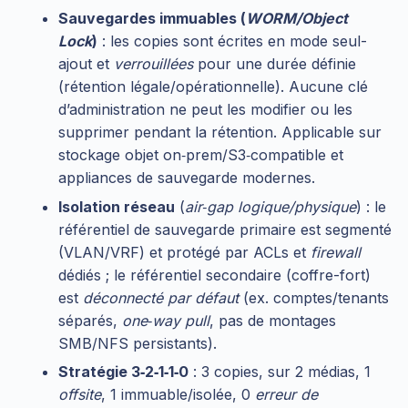
Sauvegardes immuables (
WORM/Object
Lock
)
: les copies sont écrites en mode seul-
ajout et
verrouillées
pour une durée définie
(rétention légale/opérationnelle). Aucune clé
d’administration ne peut les modifier ou les
supprimer pendant la rétention. Applicable sur
stockage objet on‑prem/S3‑compatible et
appliances de sauvegarde modernes.
Isolation réseau
(
air‑gap logique/physique
) : le
référentiel de sauvegarde primaire est segmenté
(VLAN/VRF) et protégé par ACLs et
firewall
dédiés ; le référentiel secondaire (coffre-fort)
est
déconnecté par défaut
(ex. comptes/tenants
séparés,
one‑way pull
, pas de montages
SMB/NFS persistants).
Stratégie 3‑2‑1‑1‑0
: 3 copies, sur 2 médias, 1
offsite
, 1 immuable/isolée, 0
erreur de