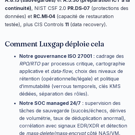
A.8.13 (sauvegardes)
et
A.5.30 (préparation ICT à la
continuité)
, NIST CSF 2.0
PR.DS‑07
(protections des
données) et
RC.MI‑04
(capacité de restauration
testée), plus CIS Controls
11
(data recovery).
Comment Luxgap déploie cela
Notre gouvernance ISO 27001
: cadrage des
RPO/RTO
par processus critique, cartographie
applicative et
data‑flow
, choix des niveaux de
rétention (opérationnelle/légale) et politique
d’immutabilité (verrous temporels, clés KMS
dédiées, séparation des rôles).
Notre SOC managed 24/7
: supervision des
tâches de sauvegarde (succès/échecs, dérives
de volumétrie, taux de déduplication anormal),
corrélation avec signaux EDR/XDR et détection
de
mass‑delete/mass‑encrypt
côté NAS/VM.