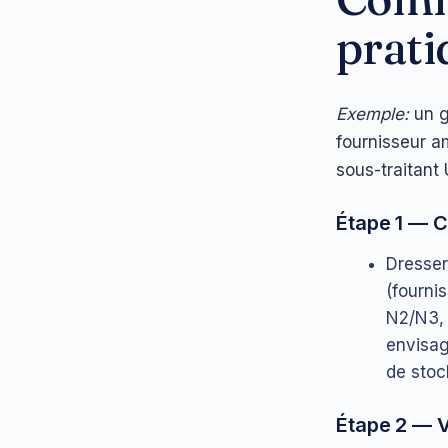
prati
Exemple:
un g
fournisseur am
sous-traitant 
Étape 1 — C
Dresser 
(fourni
N2/N3, 
envisag
de sto
Étape 2 — Vé