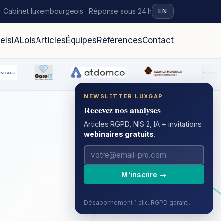
Cabinet luxembourgeois · Réponse sous 24 h
EN
iels
IA
Lois
Articles
Équipes
Références
Contact
NEWSLETTER LUXGAP
Recevez nos analyses
Articles RGPD, NIS 2, IA + invitations
webinaires gratuits
.
M'inscrire →
Désabonnement 1 clic. RGPD garanti.