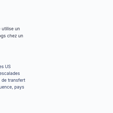
utilise un
logs chez un
res US
 escalades
 de transfert
quence, pays