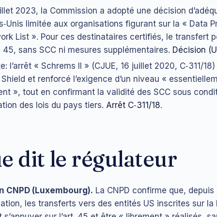
uillet 2023, la Commission a adopté une décision d’adéq
ts‑Unis limitée aux organisations figurant sur la « Data P
k List ». Pour ces destinataires certifiés, le transfert 
rt. 45, sans SCC ni mesures supplémentaires.
Décision (
: l’arrêt « Schrems II » (CJUE, 16 juillet 2020, C‑311/18)
 Shield et renforcé l’exigence d’un niveau « essentielle
ent », tout en confirmant la validité des SCC sous condi
tion des lois du pays tiers.
Arrêt C‑311/18
.
e dit le régulateur
on CNPD (Luxembourg).
La CNPD confirme que, depuis l
tion, les transferts vers des entités US inscrites sur la 
s’appuyer sur l’art. 45 et être « librement » réalisés, sa