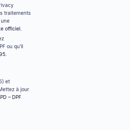
rivacy
os traitements
z une
e officiel
.
ez
PF ou qu’il
795
.
5) et
Mettez à jour
PD – DPF