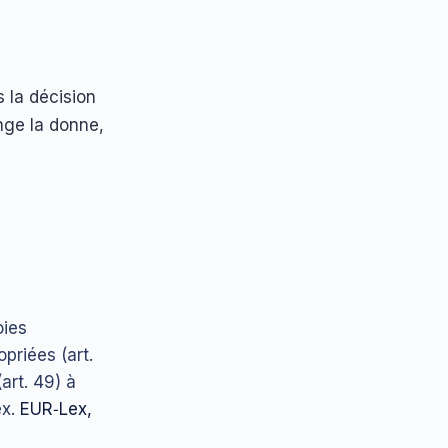
 la décision
nge la donne,
oies
opriées (art.
art. 49) à
ex.
EUR‑Lex,