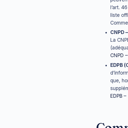
l’art. 
liste of
Commerc
CNPD – 
La CNPD
(adéqua
CNPD – 
EDPB (
d’infor
que, ho
suppléme
EDPB –
Comm