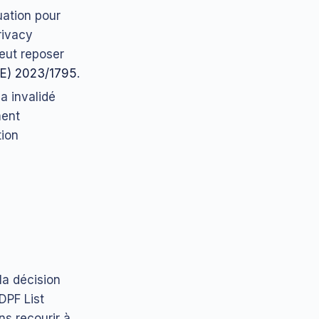
uation pour
rivacy
peut reposer
UE) 2023/1795
.
 a invalidé
ment
tion
a décision
DPF List
ns recourir à