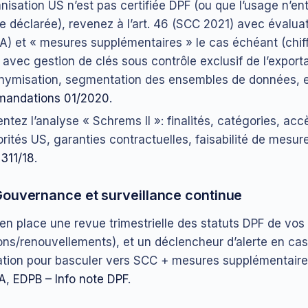
ganisation US n’est pas certifiée DPF (ou que l’usage n’e
ée déclarée), revenez à l’art. 46 (SCC 2021) avec évalua
TIA) et « mesures supplémentaires » le cas échéant (chi
 avec gestion de clés sous contrôle exclusif de l’exporta
ymisation, segmentation des ensembles de données, e
andations 01/2020
.
tez l’analyse « Schrems II »: finalités, catégories, acc
orités US, garanties contractuelles, faisabilité de mesur
‑311/18
.
ouvernance et surveillance continue
en place une revue trimestrielle des statuts DPF de vos
ions/renouvellements), et un déclencheur d’alerte en cas
cation pour basculer vers SCC + mesures supplémentair
A
,
EDPB – Info note DPF
.