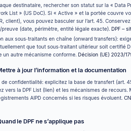
aque destinataire, rechercher son statut sur la « Data P
rk List » (US DoC). Si « Active » et la portée couvre v
HR, client), vous pouvez basculer sur l’art. 45. Conserve
/preuve (date, périmètre, entité légale exacte).
DPF – sit
on aux sous‑traitants en chaîne (onward transfers): exig
uellement que tout sous‑traitant ultérieur soit certifié D
e un autre mécanisme conforme.
Décision (UE) 2023/1
ettre à jour l’information et la documentation
de confidentialité: explicitez la base de transfert (art. 4
z vers la DPF List (lien) et les mécanismes de recours. 
egistrements AIPD concernés si les risques évoluent.
CN
uand le DPF ne s’applique pas