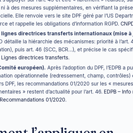
46 ni à des mesures supplémentaires, en vérifiant la prése
ficielle. Elle renvoie vers le site DPF géré par l’US Depar
e et rappelle les obligations d’information RGPD.
CNPD
lignes directrices transferts internationaux (mise à 
 détaille la hiérarchie des mécanismes: priorité à l’art. 
tion), puis art. 46 (SCC, BCR…), et précise le cas spéci
Lignes directrices transferts
.
Comité européen).
Après l’adoption du DPF, l’EDPB a pu
mation opérationnelle (redressement, champ, contrôles) 
rs DPF, les recommandations 01/2020 sur les « mesure
ntaires » restent d’actualité pour l’art. 46.
EDPB – Info
 Recommandations 01/2020
.
ent l’appliquer en