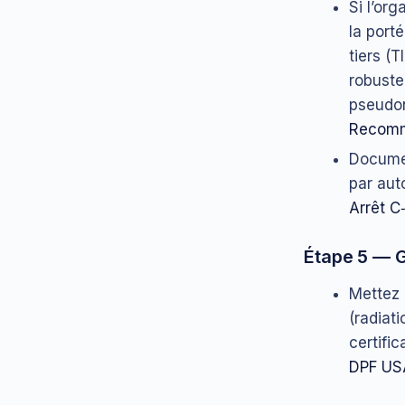
Si l’or
la port
tiers (
robuste
pseudon
Recomm
Documen
par aut
Arrêt C
Étape 5 — G
Mettez 
(radiat
certifi
DPF US