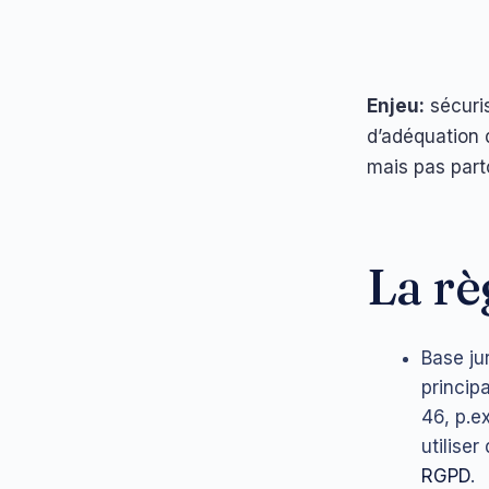
Enjeu:
sécuris
d’adéquation 
mais pas parto
La rè
Base ju
principa
46, p.e
utilise
RGPD
.