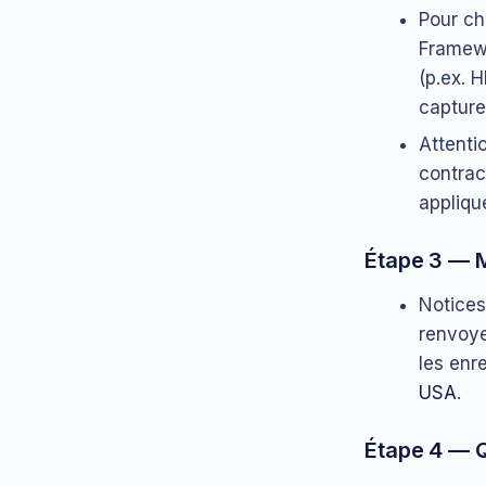
Pour ch
Framewo
(p.ex. 
capture
Attenti
contract
appliqu
Étape 3 — M
Notices 
renvoye
les enr
USA
.
Étape 4 — Q