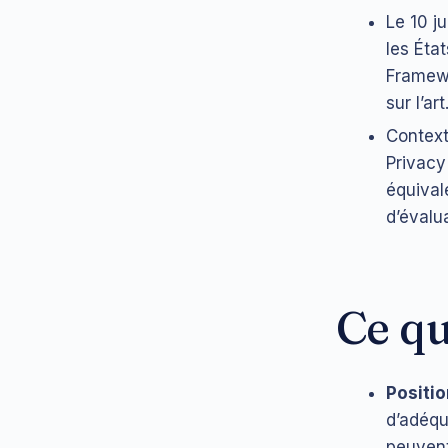
Le 10 j
les Éta
Framewor
sur l’a
Contexte
Privacy
équival
d’évalua
Ce qu
Positi
d’adéqua
peuvent 