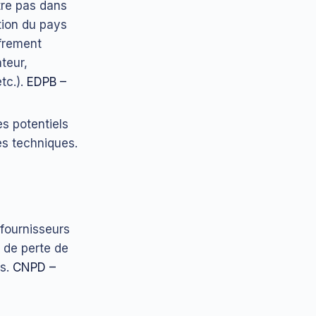
ntre pas dans
tion du pays
ffrement
teur,
tc.).
EDPB –
ès potentiels
es techniques.
 fournisseurs
 de perte de
es.
CNPD –