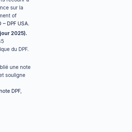
nce sur la
tment of
 – DPF USA
.
jour 2025).
45
fique du DPF.
blié une note
et souligne
s
 note DPF
,